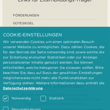
FÖRDERUNGEN
GÜTESIEGEL
DEFINITION ELTERNBILDUNG
COOKIE-EINSTELLUNGEN
FORSCHUNGSEINRICHTUNGEN
Wir verwenden Cookies, um einen optimalen Besuch
unserer Website zu ermöglichen. Dazu zählen Cookies, die
für den Betrieb der Seite notwendig sind, sowie solche die
zur Erstellung anonymer Statistiken oder zur Anzeige
personalisierter Inhalte genutzt werden. Sie können
IMPRESSUM
DATENSCHUTZ
KONTAKT
entscheiden, welche Kategorien Sie zulassen wollen. Bitte
BARRIEREFREIHEITSERKLÄRUNG
beachten Sie, dass auf Basis der gewählten Einstellungen
möglicherweise nicht mehr alle Funktionalitäten zur
Verfügung stehen. Weitere Informationen dazu enthält die
Noch nicht angemeldet?
Datenschutzerklärung
.
Mit einer einmaligen Registrierung erhalten
Notwendig
Statistik
Elternbilderinnen und Elternbildner der geförderten Träger
Zugang zum internen Website-Bereich.
Personalisierung