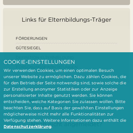
Links für Elternbildungs-Träger
FÖRDERUNGEN
GÜTESIEGEL
DEFINITION ELTERNBILDUNG
COOKIE-EINSTELLUNGEN
FORSCHUNGSEINRICHTUNGEN
Wir verwenden Cookies, um einen optimalen Besuch
unserer Website zu ermöglichen. Dazu zählen Cookies, die
für den Betrieb der Seite notwendig sind, sowie solche die
zur Erstellung anonymer Statistiken oder zur Anzeige
personalisierter Inhalte genutzt werden. Sie können
IMPRESSUM
DATENSCHUTZ
KONTAKT
entscheiden, welche Kategorien Sie zulassen wollen. Bitte
BARRIEREFREIHEITSERKLÄRUNG
beachten Sie, dass auf Basis der gewählten Einstellungen
möglicherweise nicht mehr alle Funktionalitäten zur
Verfügung stehen. Weitere Informationen dazu enthält die
Noch nicht angemeldet?
Datenschutzerklärung
.