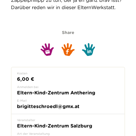
Zappelphilipp zu tun, der ja eh ganz brav isst?
Darüber reden wir in dieser ElternWerkstatt.
Share
Kosten
6,00 €
Anmelden bei
Eltern-Kind-Zentrum Anthering
E-Mail
brigitteschroedl@gmx.at
Veranstalter
Eltern-Kind-Zentrum Salzburg
Art der Veranstaltung