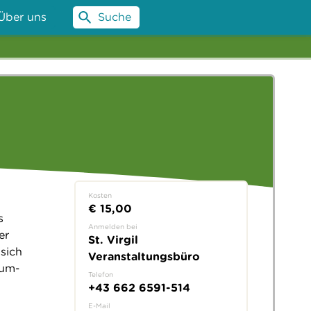
Über uns
Suche
Kosten
€ 15,00
s
Anmelden bei
er
St. Virgil
sich
Veranstaltungsbüro
rum-
Telefon
+43 662 6591-514
E-Mail