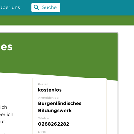
Über uns
Suche
les
Kosten
kostenlos
Anmelden bei
Burgenländisches
ich
Bildungswerk
erlich
Telefon
ut.
0268262282
E-Mail