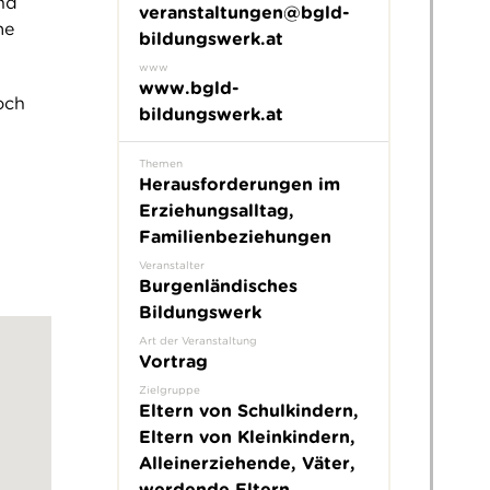
nd
veranstaltungen@bgld-
me
bildungswerk.at
www
www.bgld-
och
bildungswerk.at
Themen
Herausforderungen im
Erziehungsalltag,
Familienbeziehungen
Veranstalter
Burgenländisches
Bildungswerk
Art der Veranstaltung
Vortrag
Zielgruppe
Eltern von Schulkindern,
Eltern von Kleinkindern,
Alleinerziehende, Väter,
werdende Eltern