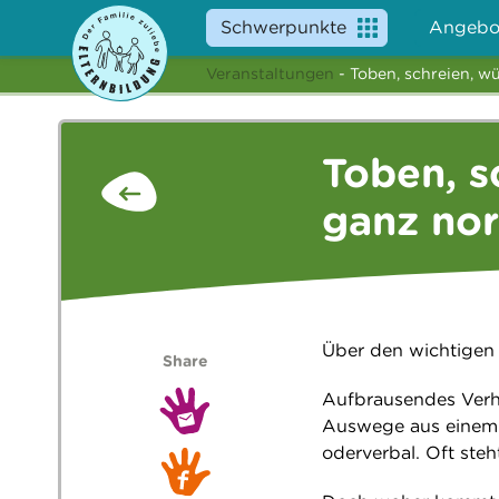
Schwerpunkte
Angebo
Veranstaltungen
- Toben, schreien, wü
Toben, s
ganz no
Über den wichtigen
Share
Aufbrausendes Verha
Auswege aus einem K
oderverbal. Oft steh