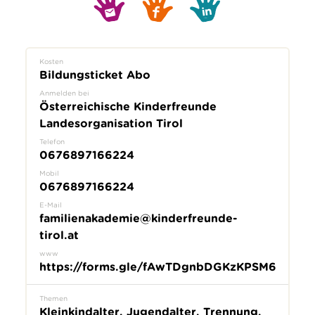
Kosten
Bildungsticket Abo
Anmelden bei
Österreichische Kinderfreunde
Landesorganisation Tirol
Telefon
0676897166224
Mobil
0676897166224
E-Mail
familienakademie@kinderfreunde-
tirol.at
www
https://forms.gle/fAwTDgnbDGKzKPSM6
Themen
Kleinkindalter, Jugendalter, Trennung,