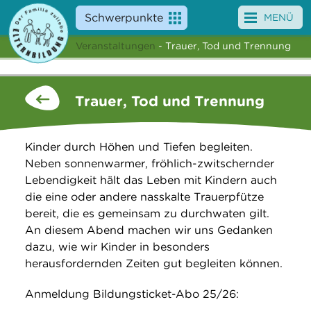
Schwerpunkte
MENÜ
Veranstaltungen
- Trauer, Tod und Trennung
Angebote
Veranstaltungen
Trauer, Tod und Trennung
News
Kinder durch Höhen und Tiefen begleiten.
Service
Neben sonnenwarmer, fröhlich-zwitschernder
Lebendigkeit hält das Leben mit Kindern auch
Über uns
die eine oder andere nasskalte Trauerpfütze
bereit, die es gemeinsam zu durchwaten gilt.
Suche
An diesem Abend machen wir uns Gedanken
dazu, wie wir Kinder in besonders
herausfordernden Zeiten gut begleiten können.
Anmeldung Bildungsticket-Abo 25/26: