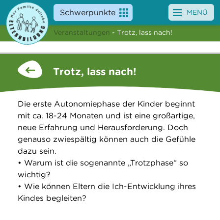
Schwerpunkte
MENÜ
Veranstaltungen
- Trotz, lass nach!
Angebote
Veranstaltungen
Trotz, lass nach!
News
Die erste Autonomiephase der Kinder beginnt
Service
mit ca. 18-24 Monaten und ist eine großartige,
neue Erfahrung und Herausforderung. Doch
Über uns
genauso zwiespältig können auch die Gefühle
dazu sein.
Suche
• Warum ist die sogenannte „Trotzphase“ so
wichtig?
• Wie können Eltern die Ich-Entwicklung ihres
Kindes begleiten?