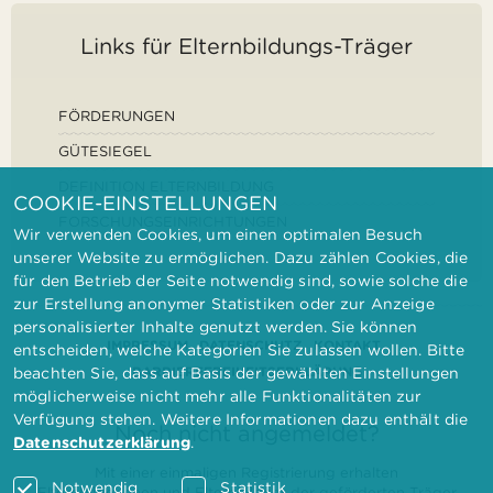
Links für Elternbildungs-Träger
FÖRDERUNGEN
GÜTESIEGEL
DEFINITION ELTERNBILDUNG
COOKIE-EINSTELLUNGEN
FORSCHUNGSEINRICHTUNGEN
Wir verwenden Cookies, um einen optimalen Besuch
unserer Website zu ermöglichen. Dazu zählen Cookies, die
für den Betrieb der Seite notwendig sind, sowie solche die
zur Erstellung anonymer Statistiken oder zur Anzeige
personalisierter Inhalte genutzt werden. Sie können
IMPRESSUM
DATENSCHUTZ
KONTAKT
entscheiden, welche Kategorien Sie zulassen wollen. Bitte
BARRIEREFREIHEITSERKLÄRUNG
beachten Sie, dass auf Basis der gewählten Einstellungen
möglicherweise nicht mehr alle Funktionalitäten zur
Verfügung stehen. Weitere Informationen dazu enthält die
Noch nicht angemeldet?
Datenschutzerklärung
.
Mit einer einmaligen Registrierung erhalten
Notwendig
Statistik
Elternbilderinnen und Elternbildner der geförderten Träger