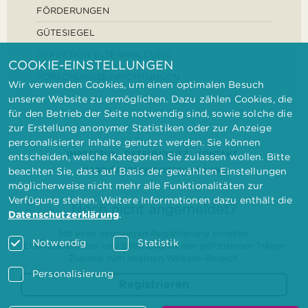
FÖRDERUNGEN
GÜTESIEGEL
DEFINITION ELTERNBILDUNG
COOKIE-EINSTELLUNGEN
FORSCHUNGSEINRICHTUNGEN
Wir verwenden Cookies, um einen optimalen Besuch
unserer Website zu ermöglichen. Dazu zählen Cookies, die
für den Betrieb der Seite notwendig sind, sowie solche die
zur Erstellung anonymer Statistiken oder zur Anzeige
personalisierter Inhalte genutzt werden. Sie können
IMPRESSUM
DATENSCHUTZ
KONTAKT
entscheiden, welche Kategorien Sie zulassen wollen. Bitte
BARRIEREFREIHEITSERKLÄRUNG
beachten Sie, dass auf Basis der gewählten Einstellungen
möglicherweise nicht mehr alle Funktionalitäten zur
Verfügung stehen. Weitere Informationen dazu enthält die
Noch nicht angemeldet?
Datenschutzerklärung
.
Mit einer einmaligen Registrierung erhalten
Notwendig
Statistik
Elternbilderinnen und Elternbildner der geförderten Träger
Zugang zum internen Website-Bereich.
Personalisierung
Registrieren