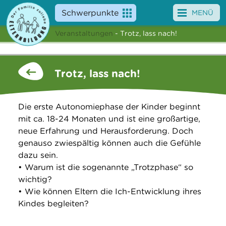
Schwerpunkte
MENÜ
Veranstaltungen
- Trotz, lass nach!
Angebote
Veranstaltungen
Trotz, lass nach!
News
Die erste Autonomiephase der Kinder beginnt
Service
mit ca. 18-24 Monaten und ist eine großartige,
neue Erfahrung und Herausforderung. Doch
Über uns
genauso zwiespältig können auch die Gefühle
dazu sein.
Suche
• Warum ist die sogenannte „Trotzphase“ so
wichtig?
• Wie können Eltern die Ich-Entwicklung ihres
Kindes begleiten?