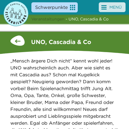
Schwerpunkte
MENÜ
Veranstaltungen
- UNO, Cascadia & Co
Angebote
Veranstaltungen
UNO, Cascadia & Co
News
„Mensch ärgere Dich nicht“ kennt wohl jeder!
Service
UNO wahrscheinlich auch. Aber wie sieht es
mit Cascadia aus? Schon mal Kugelkick
Über uns
gespielt? Neugierig geworden? Dann komm
vorbei! Beim Spielenachmittag trifft Jung Alt.
Suche
Oma, Opa, Tante, Onkel, große Schwester,
kleiner Bruder, Mama oder Papa, Freund oder
Freundin, alle sind willkommen! Neues darf
ausprobiert und Lieblingsspiele mitgebracht
werden. Egal ob Anfänger oder spielerfahren,