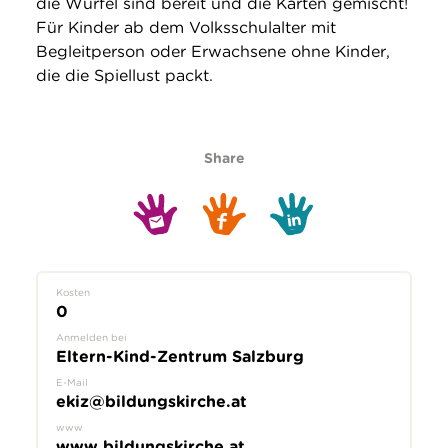
die Würfel sind bereit und die Karten gemischt!
Für Kinder ab dem Volksschulalter mit
Begleitperson oder Erwachsene ohne Kinder,
die die Spiellust packt.
Share
Kosten
0
Anmelden bei
Eltern-Kind-Zentrum Salzburg
E-Mail
ekiz@bildungskirche.at
www
www.bildungskirche.at