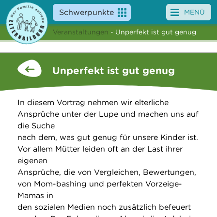
Schwerpunkte
MENÜ
Veranstaltungen
- Unperfekt ist gut genug
Angebote
Veranstaltungen
Unperfekt ist gut genug
News
In diesem Vortrag nehmen wir elterliche
Service
Ansprüche unter der Lupe und machen uns auf
die Suche
Über uns
nach dem, was gut genug für unsere Kinder ist.
Vor allem Mütter leiden oft an der Last ihrer
Suche
eigenen
Ansprüche, die von Vergleichen, Bewertungen,
von Mom-bashing und perfekten Vorzeige-
Mamas in
den sozialen Medien noch zusätzlich befeuert