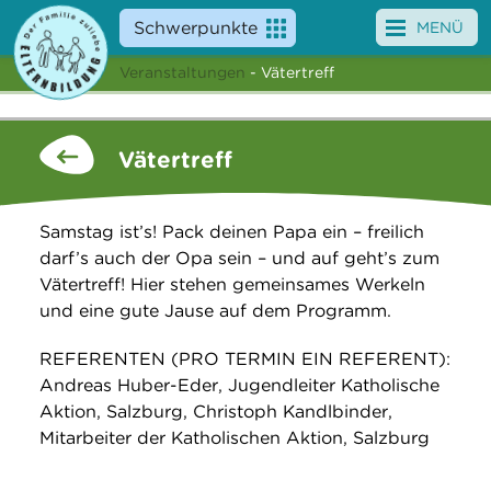
Schwerpunkte
MENÜ
Veranstaltungen
- Vätertreff
Angebote
Veranstaltungen
Vätertreff
News
Samstag ist’s! Pack deinen Papa ein – freilich
Service
darf’s auch der Opa sein – und auf geht’s zum
Vätertreff! Hier stehen gemeinsames Werkeln
Über uns
und eine gute Jause auf dem Programm.
Suche
REFERENTEN (PRO TERMIN EIN REFERENT):
Andreas Huber-Eder, Jugendleiter Katholische
Aktion, Salzburg, Christoph Kandlbinder,
Mitarbeiter der Katholischen Aktion, Salzburg