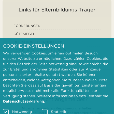
Links für Elternbildungs-Träger
FÖRDERUNGEN
GÜTESIEGEL
DEFINITION ELTERNBILDUNG
COOKIE-EINSTELLUNGEN
FORSCHUNGSEINRICHTUNGEN
Wir verwenden Cookies, um einen optimalen Besuch
unserer Website zu ermöglichen. Dazu zählen Cookies, die
für den Betrieb der Seite notwendig sind, sowie solche die
zur Erstellung anonymer Statistiken oder zur Anzeige
personalisierter Inhalte genutzt werden. Sie können
IMPRESSUM
DATENSCHUTZ
KONTAKT
entscheiden, welche Kategorien Sie zulassen wollen. Bitte
BARRIEREFREIHEITSERKLÄRUNG
beachten Sie, dass auf Basis der gewählten Einstellungen
möglicherweise nicht mehr alle Funktionalitäten zur
Verfügung stehen. Weitere Informationen dazu enthält die
Noch nicht angemeldet?
Datenschutzerklärung
.
Mit einer einmaligen Registrierung erhalten
Notwendig
Statistik
Elternbilderinnen und Elternbildner der geförderten Träger