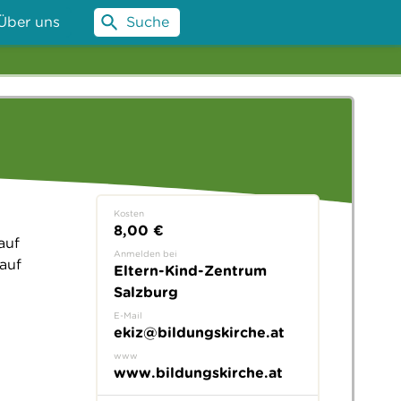
Über uns
Suche
Kosten
8,00 €
auf
Anmelden bei
auf
Eltern-Kind-Zentrum
Salzburg
E-Mail
ekiz@bildungskirche.at
www
www.bildungskirche.at