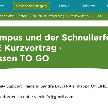
te
Veranstaltungen
News
Service
er Schnullerfee · ONLINE Kurzvortrag · Elternwissen TO GO
mpus und der Schnullerf
 Kurzvortrag ·
issen TO GO
ily Support Trainerin Sandra Brückl-Kleinhappl, ONLINE.
erforderlich unter verein.fs@gmail.com