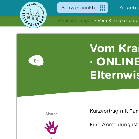
Schwerpunkte
Angebo
Veranstaltungen
- Vom Krampus und d
Vom Kra
· ONLINE
Elternw
Kurzvortrag mit Fam
Share
Eine Anmeldung ist 