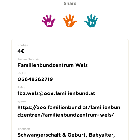
Share
Kosten
4€
Anmelden bei
Familienbundzentrum Wels
Mobil
06648262719
E-Mail
fbz.wels@ooe.familienbund.at
www
https://ooe.familienbund.at/familienbun
dzentren/familienbundzentrum-wels/
Themen
Schwangerschaft & Geburt, Babyalter,