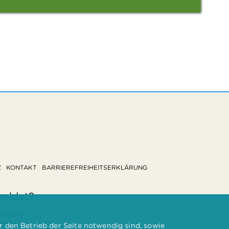
Z
KONTAKT
BARRIEREFREIHEITSERKLÄRUNG
meldet?
rierung
 und
 den Betrieb der Seite notwendig sind, sowie