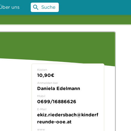
Über uns
Suche
Kosten
10,90€
Anmelden bei
Daniela Edelmann
Mobil
0699/16886626
E-Mail
ekiz.riedersbach@kinderf
reunde-ooe.at
www