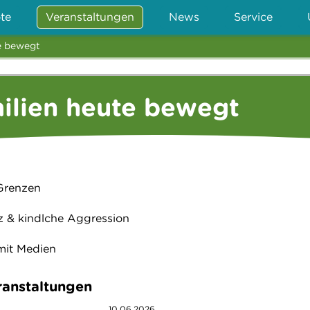
te
Veranstaltungen
News
Service
e bewegt
ilien heute bewegt
 Grenzen
tz & kindlche Aggression
mit Medien
anstaltungen
10.06.2026