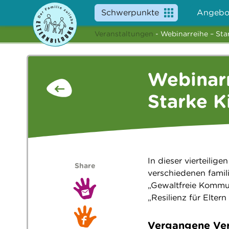
Schwerpunkte
Angebo
Veranstaltungen
- Webinarreihe – Star
Webinarr
Starke K
In dieser vierteilig
Share
verschiedenen famili
„Gewaltfreie Kommun
„Resilienz für Elter
Vergangene Ver