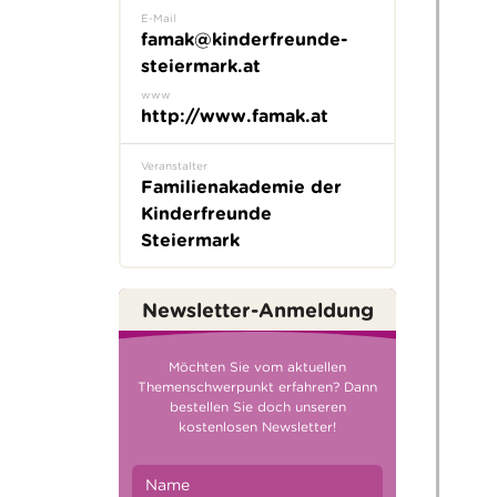
E-Mail
famak@kinderfreunde-
steiermark.at
www
http://www.famak.at
Veranstalter
Familienakademie der
Kinderfreunde
Steiermark
Newsletter-Anmeldung
Möchten Sie vom aktuellen
Themenschwerpunkt erfahren? Dann
bestellen Sie doch unseren
kostenlosen Newsletter!