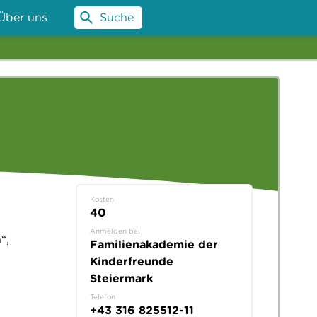
Über uns
Suche
Kosten
40
Anmelden bei
“,
Familienakademie der
Kinderfreunde
Steiermark
Telefon
+43 316 825512-11