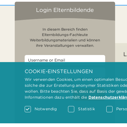
Login Elternbildende
In diesem Bereich finden
Elternbildungs-Fachleute
Weiterbildungsmaterialien und können
ihre Veranstaltungen verwalten.
L
COOKIE-EINSTELLUNGEN
Wir verwenden Cookies, um einen optimalen Besuch
F
Angemeldet bleiben
solche die zur Erstellung anonymer Statistiken od
G
wollen. Bitte beachten Sie, dass auf Basis der gew
Passwort vergessen?
Anmelden
Informationen dazu enthält die
Datenschutzerklä
D
F
Notwendig
Statistik
Perso