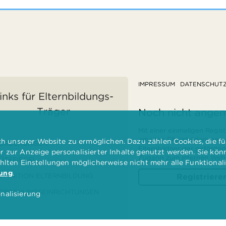
IMPRESSUM
DATENSCHUT
inks für Elternbildungs-
Träger
Noch nicht ange
Mit einer einmaligen Regist
erhalten Elternbilderinnen
 unserer Website zu ermöglichen. Dazu zählen Cookies, die für
ÖRDERUNGEN
Elternbildner der geförder
er zur Anzeige personalisierter Inhalte genutzt werden. Sie kö
Zugang zum internen Websi
ÜTESIEGEL
ählten Einstellungen möglicherweise nicht mehr alle Funktional
rung
.
EFINITION ELTERNBILDUNG
Registriere
ORSCHUNGSEINRICHTUNGEN
nalisierung