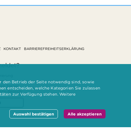
Z
KONTAKT
BARRIEREFREIHEITSERKLÄRUNG
meldet?
rierung
 und
 den Betrieb der Seite notwendig sind, sowie
ten Träger
nnen entscheiden, welche Kategorien Sie zulassen
te-Bereich.
itäten zur Verfügung stehen. Weitere
n
Auswahl bestätigen
Alle akzeptieren