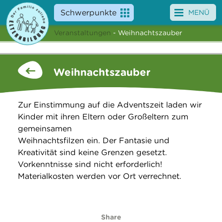
Schwerpunkte
MENÜ
Veranstaltungen
- Weihnachtszauber
Angebote
Veranstaltungen
Weihnachtszauber
News
Zur Einstimmung auf die Adventszeit laden wir
Service
Kinder mit ihren Eltern oder Großeltern zum
gemeinsamen
Über uns
Weihnachtsfilzen ein. Der Fantasie und
Kreativität sind keine Grenzen gesetzt.
Suche
Vorkenntnisse sind nicht erforderlich!
Materialkosten werden vor Ort verrechnet.
Share