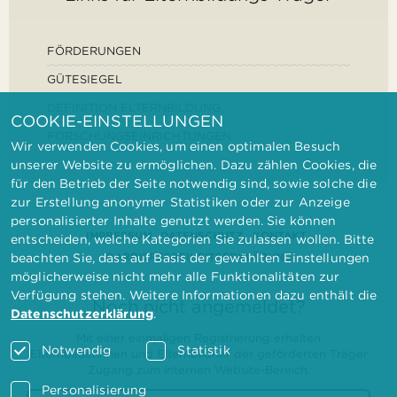
FÖRDERUNGEN
GÜTESIEGEL
DEFINITION ELTERNBILDUNG
COOKIE-EINSTELLUNGEN
FORSCHUNGSEINRICHTUNGEN
Wir verwenden Cookies, um einen optimalen Besuch
unserer Website zu ermöglichen. Dazu zählen Cookies, die
für den Betrieb der Seite notwendig sind, sowie solche die
zur Erstellung anonymer Statistiken oder zur Anzeige
personalisierter Inhalte genutzt werden. Sie können
IMPRESSUM
DATENSCHUTZ
KONTAKT
entscheiden, welche Kategorien Sie zulassen wollen. Bitte
BARRIEREFREIHEITSERKLÄRUNG
beachten Sie, dass auf Basis der gewählten Einstellungen
möglicherweise nicht mehr alle Funktionalitäten zur
Verfügung stehen. Weitere Informationen dazu enthält die
Noch nicht angemeldet?
Datenschutzerklärung
.
Mit einer einmaligen Registrierung erhalten
Notwendig
Statistik
Elternbilderinnen und Elternbildner der geförderten Träger
Zugang zum internen Website-Bereich.
Personalisierung