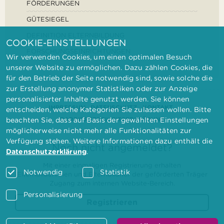
FÖRDERUNGEN
GÜTESIEGEL
DEFINITION ELTERNBILDUNG
COOKIE-EINSTELLUNGEN
FORSCHUNGSEINRICHTUNGEN
Wir verwenden Cookies, um einen optimalen Besuch
unserer Website zu ermöglichen. Dazu zählen Cookies, die
für den Betrieb der Seite notwendig sind, sowie solche die
zur Erstellung anonymer Statistiken oder zur Anzeige
personalisierter Inhalte genutzt werden. Sie können
IMPRESSUM
DATENSCHUTZ
KONTAKT
entscheiden, welche Kategorien Sie zulassen wollen. Bitte
BARRIEREFREIHEITSERKLÄRUNG
beachten Sie, dass auf Basis der gewählten Einstellungen
möglicherweise nicht mehr alle Funktionalitäten zur
Verfügung stehen. Weitere Informationen dazu enthält die
Noch nicht angemeldet?
Datenschutzerklärung
.
Mit einer einmaligen Registrierung erhalten
Notwendig
Statistik
Elternbilderinnen und Elternbildner der geförderten Träger
Zugang zum internen Website-Bereich.
Personalisierung
Registrieren