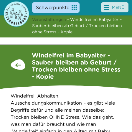
Schwerpunkte
MENÜ
Veranstaltungen
- Windelfrei im Babyalter –
Angebote
Sauber bleiben ab Geburt / Trocken bleiben
ohne Stress – Kopie
Veranstaltungen
News
Windelfrei im Babyalter -
Sauber bleiben ab Geburt /
Service
Trocken bleiben ohne Stress
- Kopie
Über uns
Suche
Windelfrei, Abhalten,
Ausscheidungskommunikation – es gibt viele
Begriffe dafür und alle meinen dasselbe:
Trocken bleiben OHNE Stress. Wie das geht,
was man dafür braucht und wie man
„Windelfrei“ einfach in den Alltag mit Baby