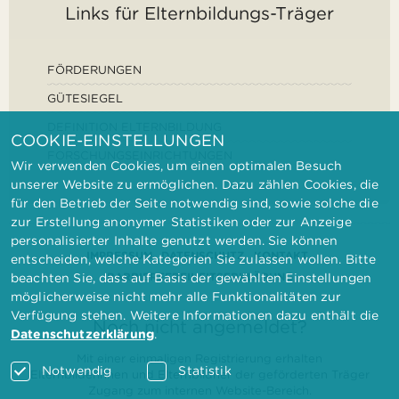
Links für Elternbildungs-Träger
FÖRDERUNGEN
GÜTESIEGEL
DEFINITION ELTERNBILDUNG
COOKIE-EINSTELLUNGEN
FORSCHUNGSEINRICHTUNGEN
Wir verwenden Cookies, um einen optimalen Besuch
unserer Website zu ermöglichen. Dazu zählen Cookies, die
für den Betrieb der Seite notwendig sind, sowie solche die
zur Erstellung anonymer Statistiken oder zur Anzeige
personalisierter Inhalte genutzt werden. Sie können
IMPRESSUM
DATENSCHUTZ
KONTAKT
entscheiden, welche Kategorien Sie zulassen wollen. Bitte
BARRIEREFREIHEITSERKLÄRUNG
beachten Sie, dass auf Basis der gewählten Einstellungen
möglicherweise nicht mehr alle Funktionalitäten zur
Verfügung stehen. Weitere Informationen dazu enthält die
Noch nicht angemeldet?
Datenschutzerklärung
.
Mit einer einmaligen Registrierung erhalten
Notwendig
Statistik
Elternbilderinnen und Elternbildner der geförderten Träger
Zugang zum internen Website-Bereich.