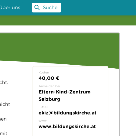
Über uns
Suche
Kosten
40,00 €
cht.
Anmelden bei
Eltern-Kind-Zentrum
Salzburg
icht
E-Mail
ekiz@bildungskirche.at
nen
www
www.bildungskirche.at
mit