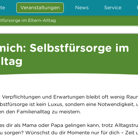
te
Veranstaltungen
News
Service
stfürsorge im Eltern-Alltag
 mich: Selbstfürsorge im
lltag
 Verpflichtungen und Erwartungen bleibt oft wenig Rau
lbstfürsorge ist kein Luxus, sondern eine Notwendigkeit,
en den Familienalltag zu meistern.
es dir als Mama oder Papa gelingen kann, trotz Alltagstr
 zu sorgen? Wünschst du dir Momente nur für dich – Zeit 