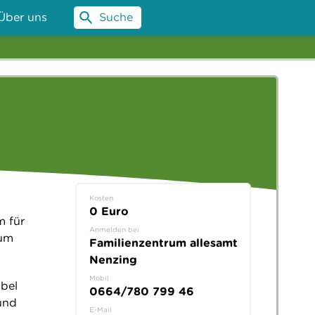
Über uns
Suche
Kosten
0 Euro
m für
Anmelden bei
 um
Familienzentrum allesamt
Nenzing
Mobil
ubel
0664/780 799 46
und
E-Mail