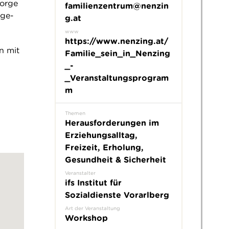
sorge
familienzentrum@nenzin
rge-
g.at
www
https://www.nenzing.at/
n mit
Familie_sein_in_Nenzing
_-
_Veranstaltungsprogram
m
Themen
Herausforderungen im
Erziehungsalltag,
Freizeit, Erholung,
Gesundheit & Sicherheit
Veranstalter
ifs Institut für
Sozialdienste Vorarlberg
Art der Veranstaltung
Workshop