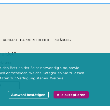
Z
KONTAKT
BARRIEREFREIHEITSERKLÄRUNG
meldet?
rierung
 und
 den Betrieb der Seite notwendig sind, sowie
ten Träger
nnen entscheiden, welche Kategorien Sie zulassen
te-Bereich.
itäten zur Verfügung stehen. Weitere
n
Auswahl bestätigen
Alle akzeptieren