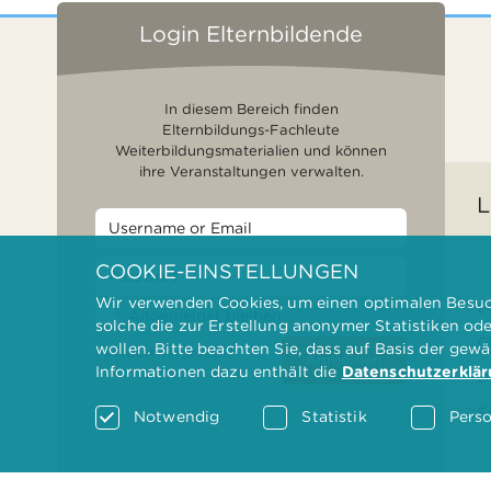
Login Elternbildende
In diesem Bereich finden
Elternbildungs-Fachleute
Weiterbildungsmaterialien und können
ihre Veranstaltungen verwalten.
L
COOKIE-EINSTELLUNGEN
Wir verwenden Cookies, um einen optimalen Besuch
F
Angemeldet bleiben
solche die zur Erstellung anonymer Statistiken od
G
wollen. Bitte beachten Sie, dass auf Basis der gew
Passwort vergessen?
Anmelden
Informationen dazu enthält die
Datenschutzerklä
D
F
Notwendig
Statistik
Perso