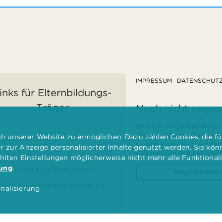
IMPRESSUM
DATENSCHUT
inks für Elternbildungs-
Träger
Noch nicht ange
Mit einer einmaligen Regist
erhalten Elternbilderinnen
 unserer Website zu ermöglichen. Dazu zählen Cookies, die für
ÖRDERUNGEN
Elternbildner der geförder
er zur Anzeige personalisierter Inhalte genutzt werden. Sie kö
Zugang zum internen Websi
ÜTESIEGEL
ählten Einstellungen möglicherweise nicht mehr alle Funktional
rung
.
EFINITION ELTERNBILDUNG
Registriere
ORSCHUNGSEINRICHTUNGEN
nalisierung