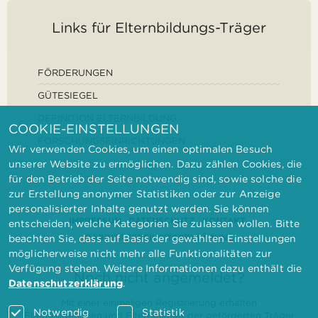
Links für Elternbildungs-Träger
FÖRDERUNGEN
GÜTESIEGEL
DEFINITION ELTERNBILDUNG
COOKIE-EINSTELLUNGEN
FORSCHUNGSEINRICHTUNGEN
Wir verwenden Cookies, um einen optimalen Besuch
unserer Website zu ermöglichen. Dazu zählen Cookies, die
für den Betrieb der Seite notwendig sind, sowie solche die
zur Erstellung anonymer Statistiken oder zur Anzeige
personalisierter Inhalte genutzt werden. Sie können
IMPRESSUM
DATENSCHUTZ
KONTAKT
entscheiden, welche Kategorien Sie zulassen wollen. Bitte
BARRIEREFREIHEITSERKLÄRUNG
beachten Sie, dass auf Basis der gewählten Einstellungen
möglicherweise nicht mehr alle Funktionalitäten zur
Verfügung stehen. Weitere Informationen dazu enthält die
Noch nicht angemeldet?
Datenschutzerklärung
.
Mit einer einmaligen Registrierung erhalten
Notwendig
Statistik
Elternbilderinnen und Elternbildner der geförderten Träger