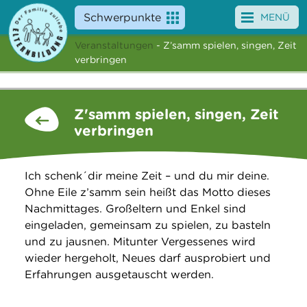
Schwerpunkte
MENÜ
Veranstaltungen
- Z’samm spielen, singen, Zeit
Angebote
verbringen
Veranstaltungen
Z'samm spielen, singen, Zeit
News
verbringen
Service
Ich schenk´dir meine Zeit – und du mir deine.
Über uns
Ohne Eile z’samm sein heißt das Motto dieses
Nachmittages. Großeltern und Enkel sind
Suche
eingeladen, gemeinsam zu spielen, zu basteln
und zu jausnen. Mitunter Vergessenes wird
wieder hergeholt, Neues darf ausprobiert und
Erfahrungen ausgetauscht werden.