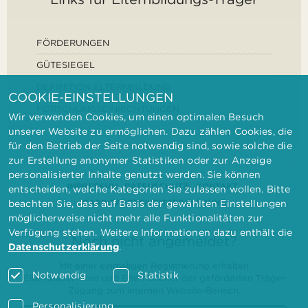
FÖRDERUNGEN
GÜTESIEGEL
DEFINITION ELTERNBILDUNG
COOKIE-EINSTELLUNGEN
FORSCHUNGSEINRICHTUNGEN
Wir verwenden Cookies, um einen optimalen Besuch
unserer Website zu ermöglichen. Dazu zählen Cookies, die
für den Betrieb der Seite notwendig sind, sowie solche die
zur Erstellung anonymer Statistiken oder zur Anzeige
personalisierter Inhalte genutzt werden. Sie können
IMPRESSUM
DATENSCHUTZ
KONTAKT
entscheiden, welche Kategorien Sie zulassen wollen. Bitte
BARRIEREFREIHEITSERKLÄRUNG
beachten Sie, dass auf Basis der gewählten Einstellungen
möglicherweise nicht mehr alle Funktionalitäten zur
Verfügung stehen. Weitere Informationen dazu enthält die
Noch nicht angemeldet?
Datenschutzerklärung
.
Mit einer einmaligen Registrierung erhalten
Notwendig
Statistik
Elternbilderinnen und Elternbildner der geförderten Träger
Zugang zum internen Website-Bereich.
Personalisierung