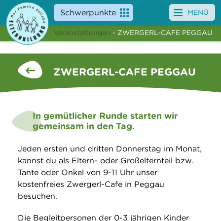
Schwerpunkte
MENÜ
Veranstaltungen
- ZWERGERL-CAFE PEGGAU
Angebote
Veranstaltungen
ZWERGERL-CAFE PEGGAU
News
Service
In gemütlicher Runde starten wir
gemeinsam in den Tag.
Über uns
Jeden ersten und dritten Donnerstag im Monat,
Suche
kannst du als Eltern- oder Großelternteil bzw.
Tante oder Onkel von 9-11 Uhr unser
kostenfreies Zwergerl-Cafe in Peggau
besuchen.
Die Begleitpersonen der 0-3 jährigen Kinder