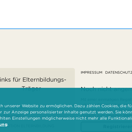
IMPRESSUM
DATENSCHUT
inks für Elternbildungs-
Träger
Noch nicht ange
Mit einer einmaligen Regist
erhalten Elternbilderinnen
 unserer Website zu ermöglichen. Dazu zählen Cookies, die für
ÖRDERUNGEN
Elternbildner der geförder
er zur Anzeige personalisierter Inhalte genutzt werden. Sie kö
Zugang zum internen Websi
ÜTESIEGEL
ählten Einstellungen möglicherweise nicht mehr alle Funktional
rung
.
EFINITION ELTERNBILDUNG
Registriere