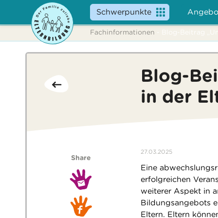
Schwerpunkte
Angebo
Fachinformationen
- Blog-Beitrag „U
Blog-Be
in der E
27.03.2025
Share
Eine abwechslungsr
erfolgreichen Veran
weiterer Aspekt in 
Bildungsangebots e
Eltern. Eltern könn