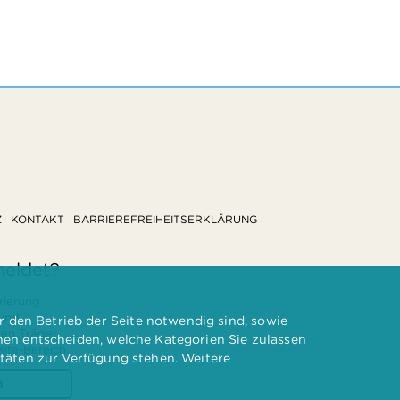
Z
KONTAKT
BARRIEREFREIHEITSERKLÄRUNG
meldet?
rierung
 und
 den Betrieb der Seite notwendig sind, sowie
ten Träger
nnen entscheiden, welche Kategorien Sie zulassen
te-Bereich.
itäten zur Verfügung stehen. Weitere
n