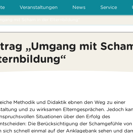
te
Veranstaltungen
News
Service
mgang mit Scham in der Elternbildung“
itrag „Umgang mit Scha
lternbildung“
eiche Methodik und Didaktik ebnen den Weg zu einer
staltung und zu wirksamen Elterngesprächen. Jedoch kan
anspruchsvollen Situationen über den Erfolg des
ntscheiden: Die Berücksichtigung der Schamgefühle von
en sich schnell einmal auf der Anklagebank sehen und dam