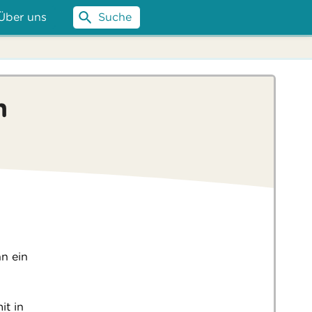
Über uns
Suche
m
n ein
it in