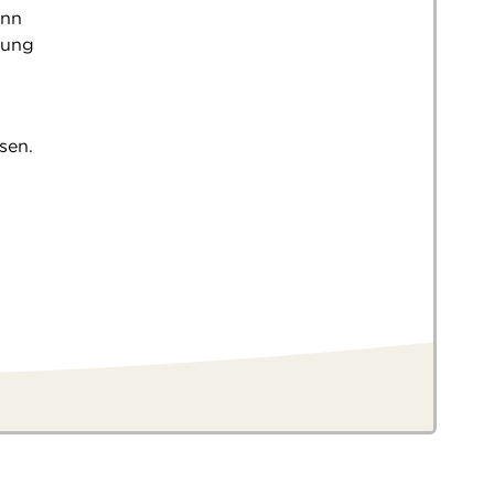
ann
tung
sen.