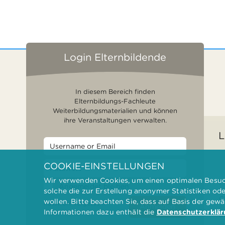
Login Elternbildende
In diesem Bereich finden
Elternbildungs-Fachleute
Weiterbildungsmaterialien und können
ihre Veranstaltungen verwalten.
L
COOKIE-EINSTELLUNGEN
Wir verwenden Cookies, um einen optimalen Besuch
F
Angemeldet bleiben
solche die zur Erstellung anonymer Statistiken od
G
wollen. Bitte beachten Sie, dass auf Basis der gew
Passwort vergessen?
Anmelden
Informationen dazu enthält die
Datenschutzerklä
D