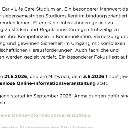
s Early Life Care Studium an. Ein besonderer Mehrwert de
r siebensemestrigen Studiums liegt im bindungsorientier
renden lernen, Eltern-Kind-Interaktionen gezielt zu
 zu stärken und Regulationsstörungen frühzeitig zu
itern ihre Kompetenzen in Kommunikation, Vernetzung un
ng und gewinnen Sicherheit im Umgang mit komplexen
llschaftlichen Herausforderungen. Auch fachliche und
n werden gezielt vertieft. Ein besonderer Fokus liegt auf
em
21.5.2026
, und am Mittwoch, dem
3.6.2026
findet jew
enlose Online-Informationsveranstaltung
statt.
gang startet im September 2026, Anmeldungen dafür si
ch.
eine Online-Informationsveranstaltung
e Master-Studiengang der PMU Salzburg