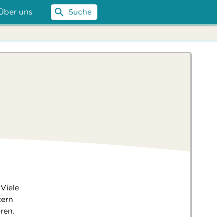
Über uns
Suche
Viele
tern
ren.