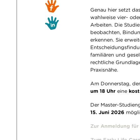
Genau hier setzt da
wahlweise vier- ode
Arbeiten. Die Studie
beobachten, Bindung
erkennen. Sie erwe
Entscheidungsfindu
familiären und gese
rechtliche Grundlage
Praxisnähe.
Am Donnerstag, d
um 18 Uhr
eine
kost
Der Master-Studien
15. Juni 2026
mögli
Zur Anmeldung für 
Zum Early Life Car