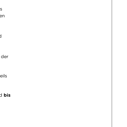
s
ten
d
 der
eils
nd
bis