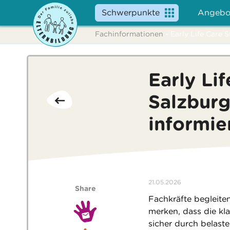
Schwerpunkte
Angebo
Fachinformationen
- Early Life Care 
Early Li
Salzburg
informie
21.05.2026
Share
Fachkräfte begleite
merken, dass die kla
sicher durch belaste