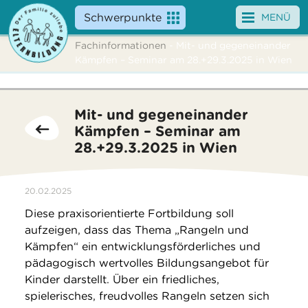
Schwerpunkte
MENÜ
Fachinformationen
- Mit- und gegeneinander
Angebote
Kämpfen – Seminar am 28.+29.3.2025 in Wien
Veranstaltungen
Mit- und gegeneinander
News
Kämpfen – Seminar am
28.+29.3.2025 in Wien
Service
Über uns
20.02.2025
Diese praxisorientierte Fortbildung soll
Suche
aufzeigen, dass das Thema „Rangeln und
Kämpfen“ ein entwicklungsförderliches und
pädagogisch wertvolles Bildungsangebot für
Kinder darstellt. Über ein friedliches,
spielerisches, freudvolles Rangeln setzen sich