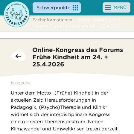
Schwerpunkte
MENÜ
Fachinformationen
- Online-Kongress des
Angebote
Forums Frühe Kindheit am 24. + 25.4.2026
Veranstaltungen
Online-Kongress des Forums
News
Frühe Kindheit am 24. +
25.4.2026
Service
Über uns
19.02.2026
Unter dem Motto „(Frühe) Kindheit in der
Suche
aktuellen Zeit: Herausforderungen in
Pädagogik, (Psycho)Therapie und Klinik“
widmet sich der interdisziplinäre Kongress
einem breiten Themenspektrum. Neben
Klimawandel und Umweltkrisen treten derzeit