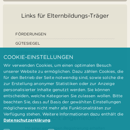
Links für Elternbildungs-Träger
FÖRDERUNGEN
GÜTESIEGEL
DEFINITION ELTERNBILDUNG
COOKIE-EINSTELLUNGEN
FORSCHUNGSEINRICHTUNGEN
Wir verwenden Cookies, um einen optimalen Besuch
unserer Website zu ermöglichen. Dazu zählen Cookies, die
für den Betrieb der Seite notwendig sind, sowie solche die
zur Erstellung anonymer Statistiken oder zur Anzeige
personalisierter Inhalte genutzt werden. Sie können
IMPRESSUM
DATENSCHUTZ
KONTAKT
entscheiden, welche Kategorien Sie zulassen wollen. Bitte
BARRIEREFREIHEITSERKLÄRUNG
beachten Sie, dass auf Basis der gewählten Einstellungen
möglicherweise nicht mehr alle Funktionalitäten zur
Verfügung stehen. Weitere Informationen dazu enthält die
Noch nicht angemeldet?
Datenschutzerklärung
.
Mit einer einmaligen Registrierung erhalten