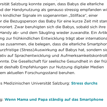
sität Salzburg konnte zeigen, dass Babys die elterliche
 der Handynutzung als genauso stressig empfanden wi
 kindlicher Signale im sogenannten „Stillface“, einer
er die Bezugsperson das Baby für eine kurze Zeit mit sta
oriert. Zwar beruhigten sich die Babys, sobald sich ihre
andy ab- und dem Säugling wieder zuwandte. Ein Artik
g zur frühkindlichen Entwicklung trägt aber internationa
e zusammen, die belegen, dass die elterliche Smartpho
urzfristige (Stress)Auswirkung auf Babys hat, sondern si
gativ auf Sprachentwicklung und Aufmerksamkeitskontrol
nte. Die Gesellschaft für seelische Gesundheit in der fr
at deshalb Empfehlungen zur Nutzung digitaler Medien
 dem aktuellen Forschungsstand beruhen.
us Medizinischen Universität Salzburg:
Stress durchs
ng:
Wenn Mama und Papa ständig auf das Smartphone