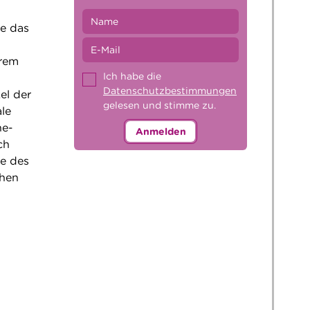
e das
rrem
Ich habe die
Datenschutzbestimmungen
el der
gelesen und stimme zu.
le
ne-
Anmelden
ch
le des
ühen