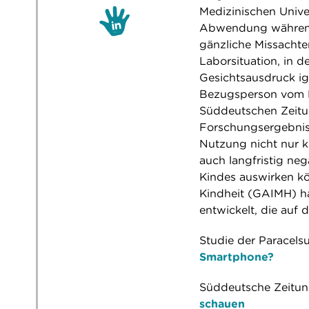
Medizinischen Univer
Abwendung während
gänzliche Missachten
Laborsituation, in d
Gesichtsausdruck ign
Bezugsperson vom H
Süddeutschen Zeitun
Forschungsergebniss
Nutzung nicht nur k
auch langfristig ne
Kindes auswirken kön
Kindheit (GAIMH) h
entwickelt, die auf
Studie der Paracels
Smartphone?
Süddeutsche Zeitu
schauen