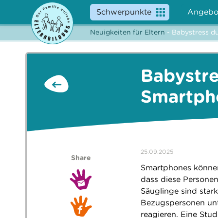
Schwerpunkte
Angebo
Neuigkeiten für Eltern
- Babystress d
Babystre
Smartph
25.09.2025
Share
Smartphones können 
dass diese Personen
Säuglinge sind star
Bezugspersonen unte
reagieren. Eine Stud