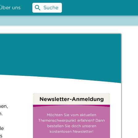
Über uns
Suche
Newsletter-Anmeldung
hen,
n.
Möchten Sie vom aktuellen
Themenschwerpunkt erfahren? Dann
bestellen Sie doch unseren
le
kostenlosen Newsletter!
us