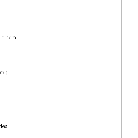
n einem
mit
ndes