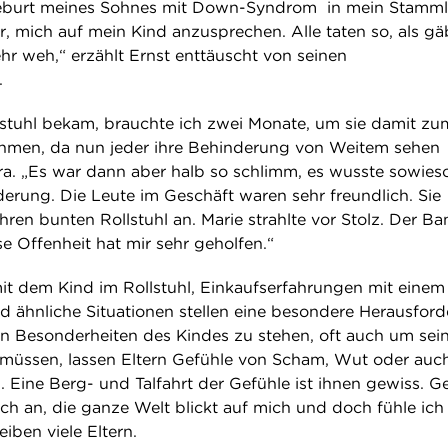
Geburt meines Sohnes mit Down-Syndrom in mein Stamml
r, mich auf mein Kind anzusprechen. Alle taten so, als gä
ehr weh,“ erzählt Ernst enttäuscht von seinen
.
llstuhl bekam, brauchte ich zwei Monate, um sie damit zu
ehmen, da nun jeder ihre Behinderung von Weitem sehen
ra. „Es war dann aber halb so schlimm, es wusste sowies
derung. Die Leute im Geschäft waren sehr freundlich. Sie
hren bunten Rollstuhl an. Marie strahlte vor Stolz. Der Ba
e Offenheit hat mir sehr geholfen.“
mit dem Kind im Rollstuhl, Einkaufserfahrungen mit einem
nd ähnliche Situationen stellen eine besondere Herausfor
den Besonderheiten des Kindes zu stehen, oft auch um sei
müssen, lassen Eltern Gefühle von Scham, Wut oder auc
 Eine Berg- und Talfahrt der Gefühle ist ihnen gewiss. G
ich an, die ganze Welt blickt auf mich und doch fühle ich
eiben viele Eltern.