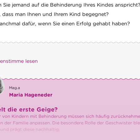
nn Sie jemand auf die Behinderung Ihres Kindes anspricht
, dass man Ihnen und Ihrem Kind begegnet?
anchmal dafür, wenn Sie einen Erfolg gehabt haben?
)enstimme lesen
Mag.a
Maria Hageneder
lt die erste Geige?
r von Kindern mit Behinderung müssen sich häufig zurücknehm
 der Familie anpassen. Die besondere Rolle der Geschwister blei
und prägt diese nachhaltig.