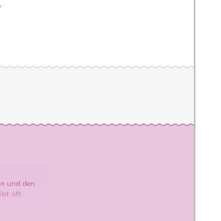
?
en und den
bt oft