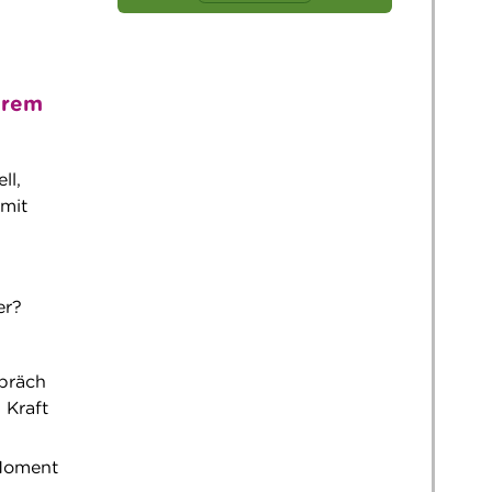
hrem
ll,
amit
er?
spräch
 Kraft
 Moment