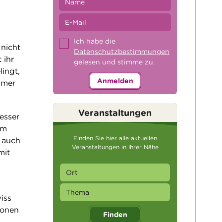
Ich habe die
 nicht
Datenschutzbestimmungen
 ihr
gelesen und stimme zu.
lingt,
Anmelden
mmer
Veranstaltungen
besser
Im
Finden Sie hier alle aktuellen
 auch
Veranstaltungen in Ihrer Nähe
mit
iss
ionen
Finden