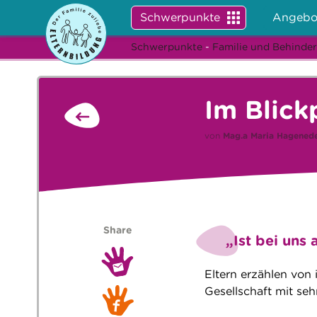
Schwerpunkte
Angebo
Schwerpunkte
-
Familie und Behinde
Im Blick
von
Mag.a
Maria Hagened
Share
„Ist bei uns 
Eltern erzählen von 
Gesellschaft mit se