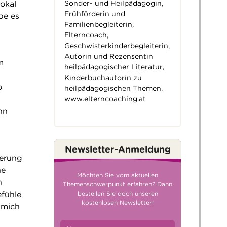
Sonder- und Heilpädagogin,
okal
Frühförderin und
be es
Familienbegleiterin,
Elterncoach,
Geschwisterkinderbegleiterin,
Autorin und Rezensentin
m
heilpädagogischer Literatur,
Kinderbuchautorin zu
o
heilpädagogischen Themen.
www.elterncoaching.at
nn
Newsletter-Anmeldung
derung
ne
Möchten Sie vom aktuellen
h
Themenschwerpunkt erfahren? Dann
efühle
bestellen Sie doch unseren
kostenlosen Newsletter!
 mich