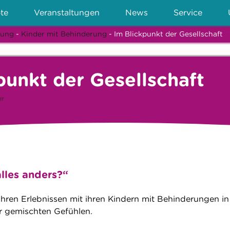
te
Veranstaltungen
News
Service
rung
-
Kinder mit Behinderung
- Im Blickpunkt der Gesellschaft
punkt der Gesellschaft
er
alles anders?“
ihren Erlebnissen mit ihren Kindern mit Behinderungen in
hr gemischten Gefühlen.