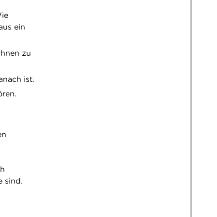
Wie
aus ein
 Ihnen zu
nach ist.
ören.
en
ch
 sind.