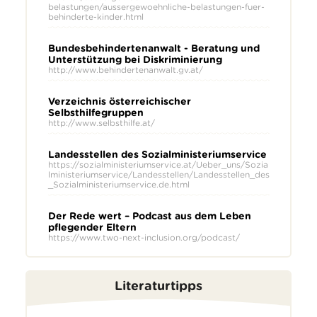
belastungen/aussergewoehnliche-belastungen-fuer-
behinderte-kinder.html
Bundesbehindertenanwalt - Beratung und
Unterstützung bei Diskriminierung
http://www.behindertenanwalt.gv.at/
Verzeichnis österreichischer
Selbsthilfegruppen
http://www.selbsthilfe.at/
Landesstellen des Sozialministeriumservice
https://sozialministeriumservice.at/Ueber_uns/Sozia
lministeriumservice/Landesstellen/Landesstellen_des
_Sozialministeriumservice.de.html
Der Rede wert – Podcast aus dem Leben
pflegender Eltern
https://www.two-next-inclusion.org/podcast/
Literaturtipps