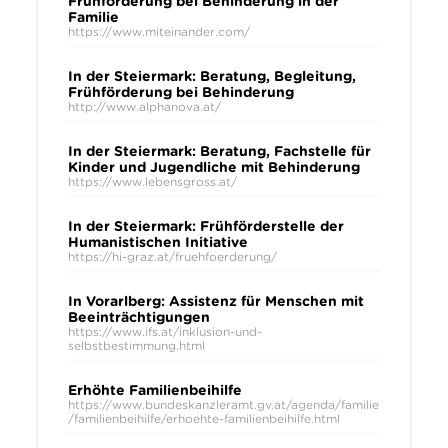
Frühförderung bei Behinderung in der
Familie
https://www.miteinander.com/
In der Steiermark: Beratung, Begleitung,
Frühförderung bei Behinderung
http://www.alphanova.at/
In der Steiermark: Beratung, Fachstelle für
Kinder und Jugendliche mit Behinderung
https://www.lebensgross.at/
In der Steiermark: Frühförderstelle der
Humanistischen Initiative
https://hi-graz.at/fruehfoerderung/
In Vorarlberg: Assistenz für Menschen mit
Beeinträchtigungen
https://www.ifs.at/inklusion-und-
selbstbestimmung.html
Erhöhte Familienbeihilfe
https://www.bundeskanzleramt.gv.at/agenda/familie
/familienbeihilfe/erhoehte-familienbeihilfe.html