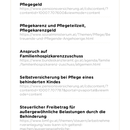
Pflegegeld
https://www.pensionsversicherung.at/cdscontent/?
contentid=10007.707600&viewmode=content
Pflegekarenz und Pflegeteilzeit,
Pflegekarenzgeld
https://www.sozialministerium.at/Themen/Pflege/Be
treuende-und-Pflegende-Angehoerige.html
Anspruch auf
Familienhospizkarenzzuschuss
https://www.bundeskanzleramt.gv.at/agenda/familie
/familienhospizkarenz-zuschuss/allgemein.html
Selbstversicherung bei Pflege eines
behinderten Kindes
https://www.pensionsversicherung.at/cdscontent/?
contentid=10007.707787&portal=pvaportal&viewm
ode=content
Steuerlicher Freibetrag für
außergewöhnliche Belastungen durch die
Behinderung
https://www.bmf.gv.at/themen/steuern/arbeitnehme
rveranlagung/was-kann-ich-geltend-
machen/aussergewoehnliche-