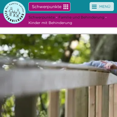
Schwerpunkte
MENÜ
Schwerpunkte
-
Familie und Behinderung
-
Angebote
Kinder mit Behinderung
Veranstaltungen
News
Service
Über uns
Suche