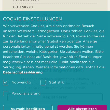
GÜTESIEGEL
DEFINITION ELTERNBILDUNG
COOKIE-EINSTELLUNGEN
FORSCHUNGSEINRICHTUNGEN
Wir verwenden Cookies, um einen optimalen Besuch
unserer Website zu ermöglichen. Dazu zählen Cookies, die
für den Betrieb der Seite notwendig sind, sowie solche die
zur Erstellung anonymer Statistiken oder zur Anzeige
personalisierter Inhalte genutzt werden. Sie können
IMPRESSUM
DATENSCHUTZ
KONTAKT
entscheiden, welche Kategorien Sie zulassen wollen. Bitte
BARRIEREFREIHEITSERKLÄRUNG
beachten Sie, dass auf Basis der gewählten Einstellungen
möglicherweise nicht mehr alle Funktionalitäten zur
Verfügung stehen. Weitere Informationen dazu enthält die
Noch nicht angemeldet?
Datenschutzerklärung
.
Mit einer einmaligen Registrierung erhalten
Notwendig
Statistik
Elternbilderinnen und Elternbildner der geförderten Träger
Zugang zum internen Website-Bereich.
Personalisierung
Registrieren
Auswahl bestätigen
Alle akzeptieren