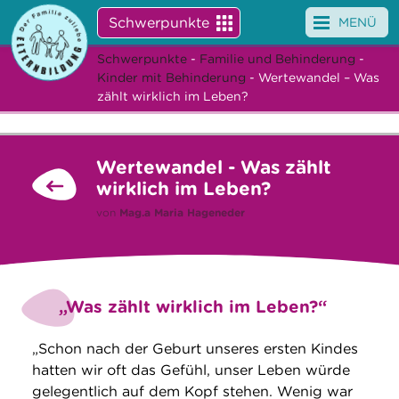
Schwerpunkte
MENÜ
Schwerpunkte
-
Familie und Behinderung
-
Angebote
Kinder mit Behinderung
- Wertewandel – Was
zählt wirklich im Leben?
Veranstaltungen
News
Wertewandel - Was zählt
wirklich im Leben?
Service
von
Mag.a
Maria Hageneder
Über uns
Suche
„Was zählt wirklich im Leben?“
„Schon nach der Geburt unseres ersten Kindes
hatten wir oft das Gefühl, unser Leben würde
gelegentlich auf dem Kopf stehen. Wenig war