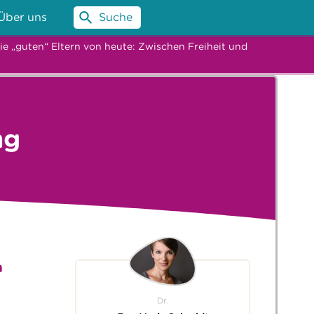
Über uns
Suche
ie „guten“ Eltern von heute: Zwischen Freiheit und
ng
n
Dr.