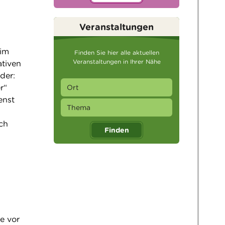
Veranstaltungen
eim
Finden Sie hier alle aktuellen
Veranstaltungen in Ihrer Nähe
ativen
der:
r“
enst
ch
Finden
e vor