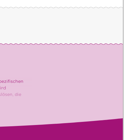
pezifischen
ird
lösen, die