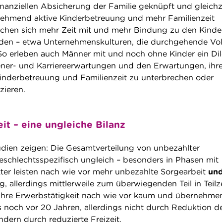
inanziellen Absicherung der Familie geknüpft und gleichz
nehmend aktive Kinderbetreuung und mehr Familienzeit
schen sich mehr Zeit mit und mehr Bindung zu den Kinde
den – etwa Unternehmenskulturen, die durchgehende Voll
 So erleben auch Männer mit und noch ohne Kinder ein D
ner- und Karriereerwartungen und den Erwartungen, ihr
 Kinderbetreuung und Familienzeit zu unterbrechen oder
zieren.
it – eine ungleiche Bilanz
dien zeigen: Die Gesamtverteilung von unbezahlter
geschlechtsspezifisch ungleich – besonders in Phasen mit
tter leisten nach wie vor mehr unbezahlte Sorgearbeit
un
g, allerdings mittlerweile zum überwiegenden Teil in Teilze
 ihre Erwerbstätigkeit nach wie vor kaum und übernehme
s noch vor 20 Jahren, allerdings nicht durch Reduktion d
ndern durch reduzierte Freizeit.