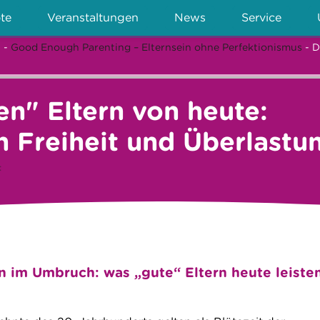
te
Veranstaltungen
News
Service
n
-
Good Enough Parenting – Elternsein ohne Perfektionismus
- D
en" Eltern von heute:
 Freiheit und Überlastu
t
n im Umbruch: was „gute“ Eltern heute leiste