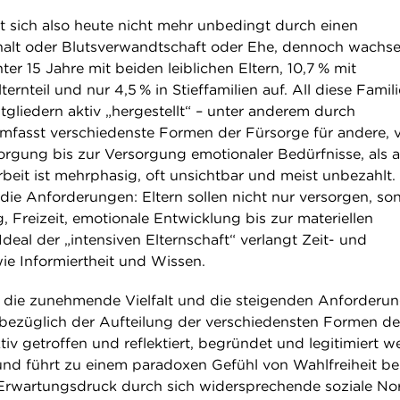
t sich also heute nicht mehr unbedingt durch einen
lt oder Blutsverwandtschaft oder Ehe, dennoch wachs
ter 15 Jahre mit beiden leiblichen Eltern, 10,7 % mit
ernteil und nur 4,5 % in Stieffamilien auf. All diese Famil
tgliedern aktiv „hergestellt“ – unter anderem durch
umfasst verschiedenste Formen der Fürsorge für andere, 
sorgung bis zur Versorgung emotionaler Bedürfnisse, als 
beit ist mehrphasig, oft unsichtbar und meist unbezahlt.
 die Anforderungen: Eltern sollen nicht nur versorgen, so
, Freizeit, emotionale Entwicklung bis zur materiellen
deal der „intensiven Elternschaft“ verlangt Zeit- und
ie Informiertheit und Wissen.
 die zunehmende Vielfalt und die steigenden Anforderun
bezüglich der Aufteilung der verschiedensten Formen de
iv getroffen und reflektiert, begründet und legitimiert w
nd führt zu einem paradoxen Gefühl von Wahlfreiheit be
 Erwartungsdruck durch sich widersprechende soziale No