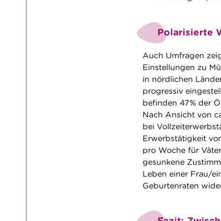
Polarisierte
Auch Umfragen zeige
Einstellungen zu Müt
in nördlichen Länd
progressiv eingestel
befinden 47% der Ö
Nach Ansicht von ca
bei Vollzeiterwerbs
Erwerbstätigkeit vo
pro Woche für Väter
gesunkene Zustimmun
Leben einer Frau/ei
Geburtenraten wider
Fazit: Zwisch