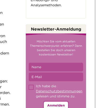
Analysemethoden.
en
ien
Newsletter-Anmeldung
von
auch
Möchten Sie vom aktuellen
Themenschwerpunkt erfahren? Dann
bestellen Sie doch unseren
ndern
kostenlosen Newsletter!
gen:
Ich habe die
r
Datenschutzbestimmungen
erden.
gelesen und stimme zu.
i
rmen.
Anmelden