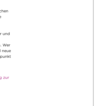
ichen
e
er und
n. Wer
d neue
lpunkt
g zur