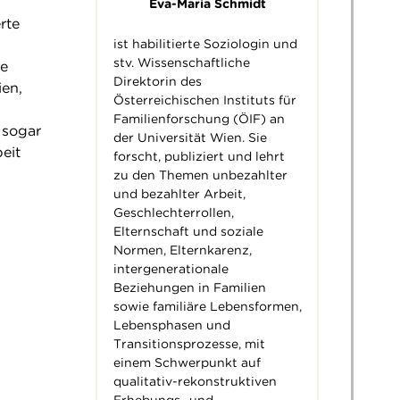
Eva-Maria Schmidt
rte
ist habilitierte Soziologin und
stv. Wissenschaftliche
te
Direktorin des
ien,
Österreichischen Instituts für
Familienforschung (ÖIF) an
 sogar
der Universität Wien
. Sie
eit
forscht, publiziert und lehrt
zu den Themen unbezahlter
und bezahlter Arbeit,
Geschlechterrollen,
Elternschaft und soziale
Normen, Elternkarenz,
intergenerationale
Beziehungen in Familien
sowie familiäre Lebensformen,
Lebensphasen und
Transitionsprozesse, mit
einem Schwerpunkt auf
qualitativ-rekonstruktiven
Erhebungs- und