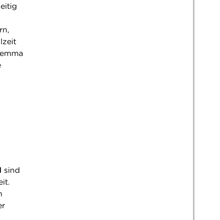
eitig
rn,
zeit
ilemma
e
d
sind
it.
n
er