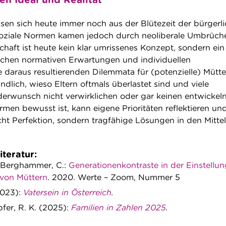
sen sich heute immer noch aus der Blütezeit der bürgerl
 soziale Normen kamen jedoch durch neoliberale Umbrüch
chaft ist heute kein klar umrissenes Konzept, sondern ein
chen normativen Erwartungen und individuellen
 daraus resultierenden Dilemmata für (potenzielle) Mütt
dlich, wieso Eltern oftmals überlastet sind und viele
erwunsch nicht verwirklichen oder gar keinen entwickel
rmen bewusst ist, kann eigene Prioritäten reflektieren un
cht Perfektion, sondern tragfähige Lösungen in den Mitte
teratur:
& Berghammer, C.:
Generationenkontraste in der Einstellun
 von Müttern
. 2020. Werte – Zoom, Nummer 5
(2023):
Vatersein in Österreich
.
pfer, R. K. (2025):
Familien in Zahlen 2025
.