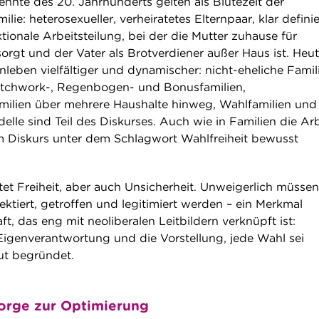
ehnte des 20. Jahrhunderts gelten als Blütezeit der
lie: heterosexueller, verheiratetes Elternpaar, klar definie
tionale Arbeitsteilung, bei der die Mutter zuhause für
orgt und der Vater als Brotverdiener außer Haus ist. Heu
nleben vielfältiger und dynamischer: nicht-eheliche Famil
Patchwork-, Regenbogen- und Bonusfamilien,
milien über mehrere Haushalte hinweg, Wahlfamilien und
lle sind Teil des Diskurses. Auch wie in Familien die Arb
 im Diskurs unter dem Schlagwort Wahlfreiheit bewusst
tet Freiheit, aber auch Unsicherheit. Unweigerlich müssen
ktiert, getroffen und legitimiert werden – ein Merkmal
t, das eng mit neoliberalen Leitbildern verknüpft ist:
Eigenverantwortung und die Vorstellung, jede Wahl sei
gut begründet.
orge zur Optimierung