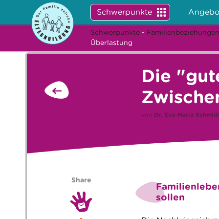
Schwerpunkte
Angebo
Schwerpunkte
-
Familienbeziehunge
Überlastung
Die "gut
Zwischen
von
Dr.
Eva-Maria Schmid
Share
Familienlebe
sollen