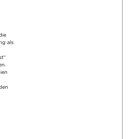
die
ng als
st“
en.
ien
nden