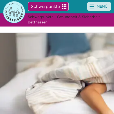
Schwerpunkte
MENÜ
Schwerpunkte
-
Gesundheit & Sicherheit
-
Angebote
Bettnässen
Veranstaltungen
News
Service
Über uns
Suche