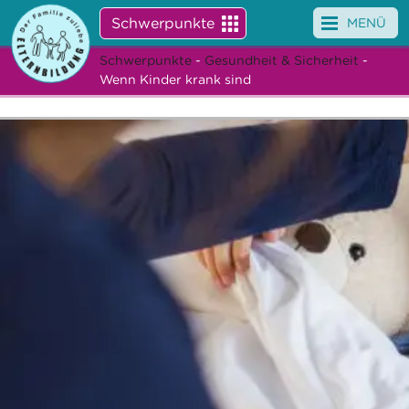
Schwerpunkte
MENÜ
Schwerpunkte
-
Gesundheit & Sicherheit
-
Angebote
Wenn Kinder krank sind
Veranstaltungen
News
Service
Über uns
Suche