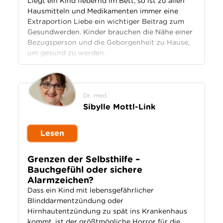
Liegt ein Kind fiebernd im Bett, so ist zu allen
Hausmitteln und Medikamenten immer eine
Extraportion Liebe ein wichtiger Beitrag zum
Gesundwerden. Kinder brauchen die Nähe einer
Bezugsperson und die Geborgenheit zu Hause,
um gesund zu werden.
Dr. med.
Sibylle Mottl-Link
Lesen
Grenzen der Selbsthilfe –
Bauchgefühl oder sichere
Alarmzeichen?
Dass ein Kind mit lebensgefährlicher
Blinddarmentzündung oder
Hirnhautentzündung zu spät ins Krankenhaus
kommt, ist der größtmögliche Horror für die