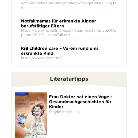
echt/krankheitundpflege/pflege/Pflegefreistellung.ht
ml
Notfallmamas für erkrankte Kinder
berufstätiger Eltern
https://www.notfallmama.at/fileadmin/template01/u
ploads/PDF/kib-notfall.pdf
KiB children care – Verein rund ums
erkrankte Kind
https://www.kib.or.at/
Literaturtipps
Frau Doktor hat einen Vogel:
Gesundmachgeschichten für
Kinder
Sibylle Mottl-Link