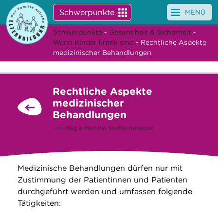
Schwerpunkte
MENÜ
Schwerpunkte
-
Gesundheit & Sicherheit
-
Angebote
Wenn Kinder krank sind
- Rechtliche Aspekte
medizinischer Behandlungen
Veranstaltungen
News
Rechtliche Aspekte
medizinischer
Service
Behandlungen
von
Mag.a
Martina Staffe-Hanacek
Über uns
Suche
Medizinische Behandlungen dürfen nur mit
Zustimmung der Patientinnen und Patienten
durchgeführt werden und umfassen folgende
Tätigkeiten: