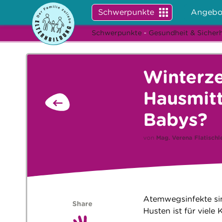
Schwerpunkte
Angebo
Schwerpunkte
-
Gesundheit & Sicherh
Winterze
Hausmitt
Babys?
von
Mag.
Verena Flatischl
Atemwegsinfekte sin
Share
Husten ist für viel