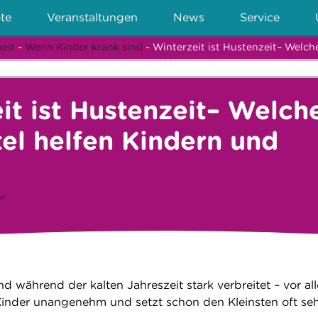
te
Veranstaltungen
News
Service
eit
-
Wenn Kinder krank sind
- Winterzeit ist Hustenzeit– Welch
it ist Hustenzeit– Welch
el helfen Kindern und
er
d während der kalten Jahreszeit stark verbreitet – vor al
e Kinder unangenehm und setzt schon den Kleinsten oft seh