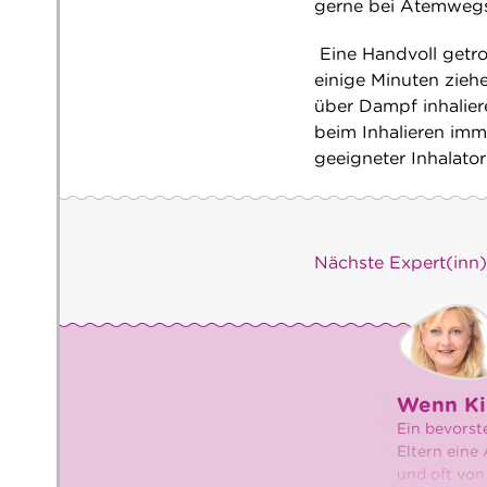
gerne bei Atemwegsi
Eine Handvoll getro
einige Minuten zieh
über Dampf inhalier
beim Inhalieren imme
geeigneter Inhalato
Nächste Expert(inn
Wenn Ki
Ein bevorst
Eltern eine
und oft von 