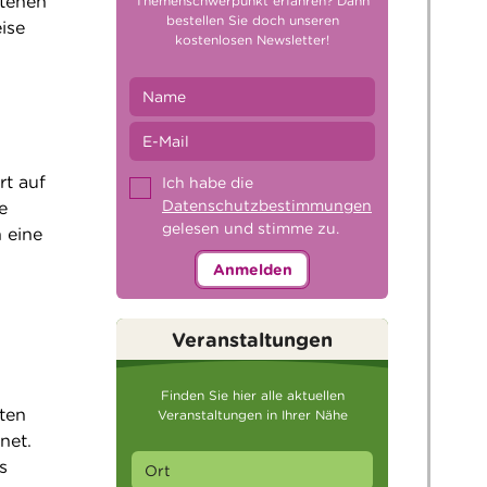
stehen
Themenschwerpunkt erfahren? Dann
bestellen Sie doch unseren
ise
kostenlosen Newsletter!
rt auf
Ich habe die
Datenschutzbestimmungen
e
gelesen und stimme zu.
 eine
Anmelden
Veranstaltungen
Finden Sie hier alle aktuellen
ten
Veranstaltungen in Ihrer Nähe
net.
s