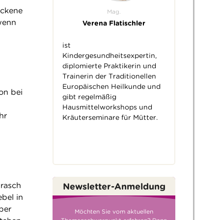
ockene
Mag.
 wenn
Verena Flatischler
ist
Kindergesundheitsexpertin,
diplomierte Praktikerin und
Trainerin der Traditionellen
Europäischen Heilkunde und
on bei
gibt regelmäßig
Hausmittelworkshops und
hr
Kräuterseminare für Mütter.
 rasch
Newsletter-Anmeldung
bel in
ber
Möchten Sie vom aktuellen