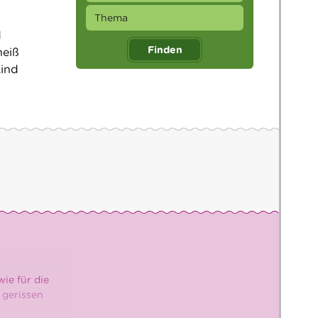
d
Finden
heiß
Kind
ie für die
 gerissen