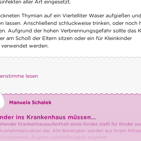
nfekten aller Art eingesetzt.
ckneten Thymian auf ein Viertelliter Waser aufgießen un
en lassen. Anschließend schluckweise trinken, oder noch 
en. Aufgrund der hohen Verbrennungsgefahr sollte das 
r am Schoß der Eltern sitzen oder ein für Kleinkinder
r verwendet werden.
)enstimme lesen
Manuela Schalek
nder ins Krankenhaus müssen…
ehender Krankenhausaufenthalt eines Kindes stellt für Kinder sow
 Ausnahmesituation dar. Alle Beteiligten werden aus ihrem Alltag
Unsicherheit, Ängsten und Hilflosigkeit begleitet.