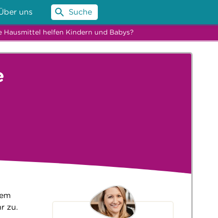
Über uns
Suche
e Hausmittel helfen Kindern und Babys?
e
lem
r zu.