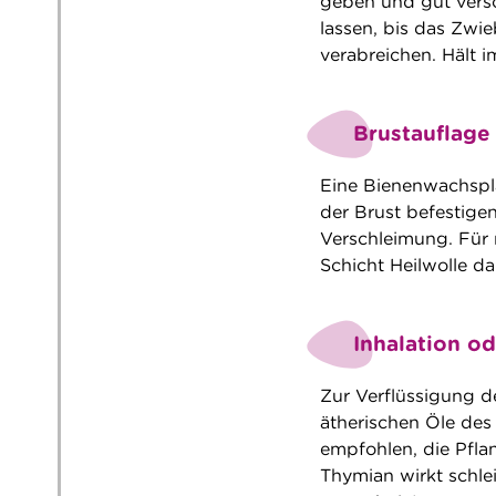
geben und gut vers
lassen, bis das Zwi
verabreichen. Hält i
Brustauflage
Eine Bienenwachspla
der Brust befestigen
Verschleimung. Für 
Schicht Heilwolle d
Inhalation o
Zur Verflüssigung d
ätherischen Öle des
empfohlen, die Pflan
Thymian wirkt schl