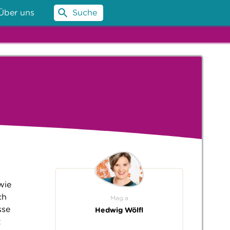
Über uns
Suche
wie
ch
Mag.a
sse
Hedwig Wölfl
t