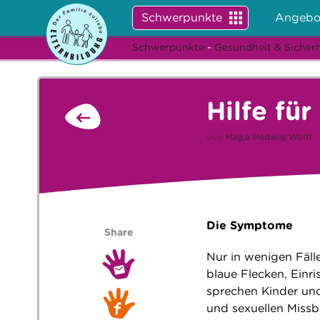
Schwerpunkte
Angebo
Schwerpunkte
-
Gesundheit & Sicherh
Hilfe fü
von
Mag.a
Hedwig Wölfl
Die Symptome
Share
Nur in wenigen Fäll
blaue Flecken, Einr
sprechen Kinder und
und sexuellen Missb