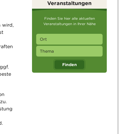
Veranstaltungen
Finden Sie hier alle aktuellen
Veranstaltungen in Ihrer Nähe
 wird,
st
raften
Finden
ggf.
beste
on
zu.
astung
d.