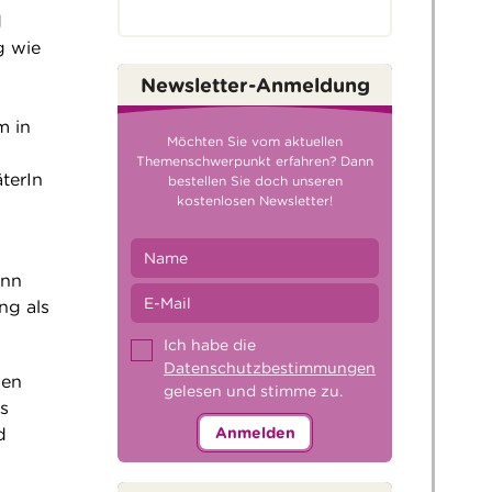
d
g wie
Newsletter-Anmeldung
m in
Möchten Sie vom aktuellen
Themenschwerpunkt erfahren? Dann
terIn
bestellen Sie doch unseren
kostenlosen Newsletter!
enn
ng als
Ich habe die
Datenschutzbestimmungen
uen
gelesen und stimme zu.
s
d
Anmelden