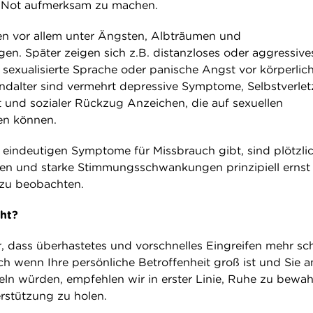
re Not aufmerksam zu machen.
en vor allem unter Ängsten, Albträumen und
en. Später zeigen sich z.B. distanzloses oder aggressive
k sexualisierte Sprache oder panische Angst vor körperlic
dalter sind vermehrt depressive Symptome, Selbstverlet
 und sozialer Rückzug Anzeichen, die auf sexuellen
en können.
eindeutigen Symptome für Missbrauch gibt, sind plötzli
en und starke Stimmungsschwankungen prinzipiell ernst
zu beobachten.
ht?
 dass überhastetes und vorschnelles Eingreifen mehr s
ch wenn Ihre persönliche Betroffenheit groß ist und Sie 
deln würden, empfehlen wir in erster Linie, Ruhe zu bewa
erstützung zu holen.