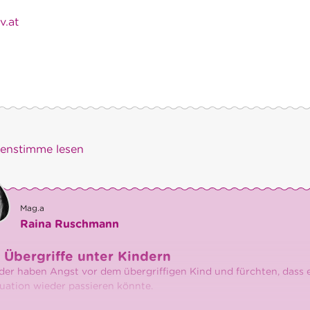
v.at
)enstimme lesen
Mag.a
Raina Ruschmann
 Übergriffe unter Kindern
er haben Angst vor dem übergriffigen Kind und fürchten, dass 
tuation wieder passieren könnte.