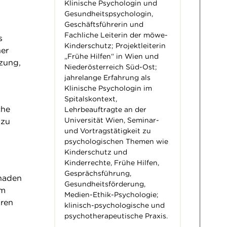
Klinische Psychologin und
Gesundheitspsychologin,
Geschäftsführerin und
Fachliche Leiterin der möwe-
s
Kinderschutz; Projektleiterin
her
„Frühe Hilfen“ in Wien und
zung,
Niederösterreich Süd-Ost;
jahrelange Erfahrung als
Klinische Psychologin im
Spitalskontext,
che
Lehrbeauftragte an der
Universität Wien, Seminar-
 zu
und Vortragstätigkeit zu
psychologischen Themen wie
Kinderschutz und
Kinderrechte, Frühe Hilfen,
Gesprächsführung,
chaden
Gesundheitsförderung,
am
Medien-Ethik-Psychologie;
hren
klinisch-psychologische und
psychotherapeutische Praxis.