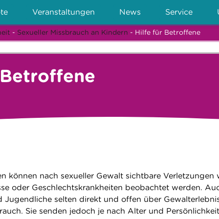
te
Veranstaltungen
News
Service
eit
-
Sexueller Missbrauch an Kindern
- Hilfe für Betroffene
r Betroffene
en können nach sexueller Gewalt sichtbare Verletzungen 
isse oder Geschlechtskrankheiten beobachtet werden. Au
 Jugendliche selten direkt und offen über Gewalterlebni
rauch. Sie senden jedoch je nach Alter und Persönlichkei