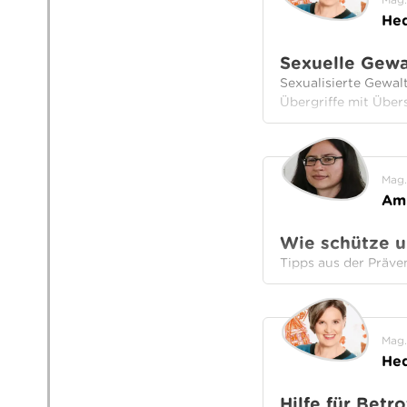
Hed
Sexuelle Gewa
Sexualisierte Gewal
Übergriffe mit Über
Mag.
Ami
Wie schütze u
Tipps aus der Präve
Mag.
Hed
Hilfe für Betr