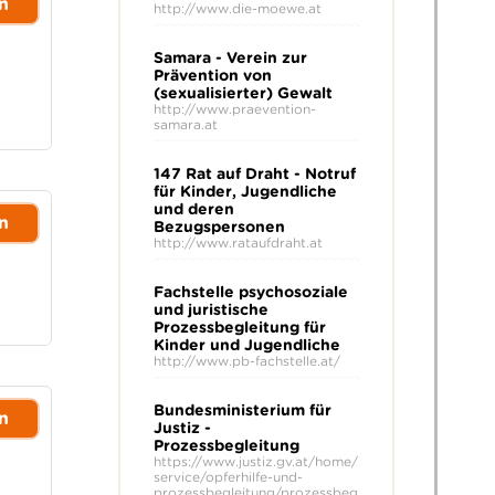
n
http://www.die-moewe.at
Samara - Verein zur
Prävention von
(sexualisierter) Gewalt
http://www.praevention-
samara.at
147 Rat auf Draht - Notruf
für Kinder, Jugendliche
und deren
n
Bezugspersonen
http://www.rataufdraht.at
Fachstelle psychosoziale
und juristische
Prozessbegleitung für
Kinder und Jugendliche
http://www.pb-fachstelle.at/
Bundesministerium für
n
Justiz -
Prozessbegleitung
https://www.justiz.gv.at/home/
service/opferhilfe-und-
prozessbegleitung/prozessbeg