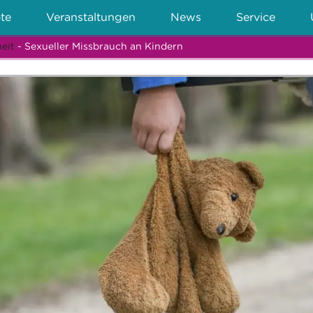
te
Veranstaltungen
News
Service
eit
- Sexueller Missbrauch an Kindern