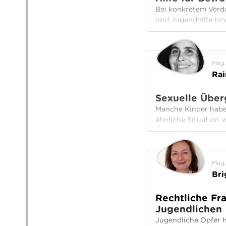
Bei konkretem Verda
und Jugendhilfe bzw
Mag.
Ra
Sexuelle Überg
Manche Kinder haben
ähnliche Situation 
Mag.
Bri
Rechtliche Fr
Jugendlichen
Jugendliche Opfer h