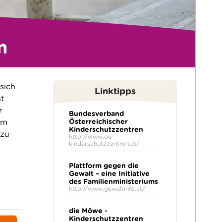
n
sich
Linktipps
st
r
Bundesverband
om
Österreichischer
Kinderschutzzentren
 zu
http://www.oe-
kinderschutzzentren.at/
Plattform gegen die
Gewalt – eine Initiative
des Familienministeriums
http://www.gewaltinfo.at/
die Möwe -
Kinderschutzzentren