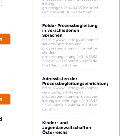
leitung-
r-
grundlagen.2c94848535a081cf
0135a49ef4880021.de.html
Folder Prozessbegleitung
in verschiedenen
Sprachen
n
https://www.justiz.gv.at/home/
service/opferhilfe-und-
prozessbegleitung/information
sfolder-
prozessbegleitung.2c9484853
71225d601397bee5b620df3.de.
html?highlight=true
Adresslisten der
Prozessbegleitungseinrichtungen
https://www.justiz.gv.at/home/
service/opferhilfe-und-
prozessbegleitung/prozessbeg
n
leitungseinrichtungen.2c94848
535a081cf0135a4a0496e002d.
de.html
d
Kinder- und
Jugendanwaltschaften
Österreichs