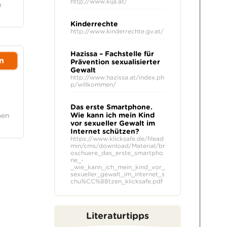
http://www.kija.at/
n
Kinderrechte
http://www.kinderrechte.gv.at/
Hazissa – Fachstelle für
n
Prävention sexualisierter
Gewalt
http://www.hazissa.at/index.ph
p/willkommen/
Das erste Smartphone.
Wie kann ich mein Kind
ben
vor sexueller Gewalt im
Internet schützen?
https://www.klicksafe.de/filead
min/cms/download/Material/br
oschuere_das_erste_smartpho
ne_-
_wie_kann_ich_mein_kind_vor_
sexueller_gewalt_im_internet_s
chu%CC%88tzen_klicksafe.pdf
Literaturtipps