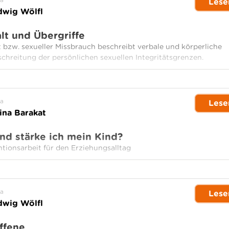
Lese
wig Wölfl
lt und Übergriffe
t bzw. sexueller Missbrauch beschreibt verbale und körperliche
schreitung der persönlichen sexuellen Integritätsgrenzen.
a
Lese
na Barakat
nd stärke ich mein Kind?
ntionsarbeit für den Erziehungsalltag
a
Lese
wig Wölfl
offene