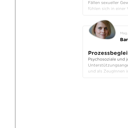
Fällen sexueller G
fühlen sich in einer
Mag.
Ba
Prozessbeglei
Psychosoziale und ju
Unterstützungsangeb
und als ZeugInnen i