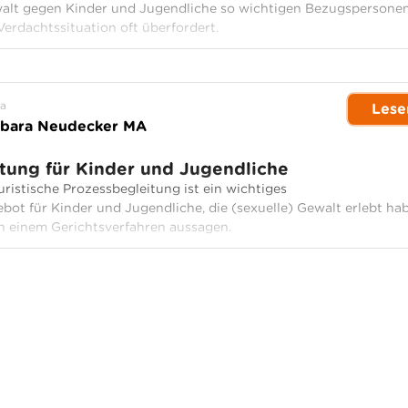
ewalt gegen Kinder und Jugendliche so wichtigen Bezugspersone
 Verdachtssituation oft überfordert.
a
Lese
rbara Neudecker MA
tung für Kinder und Jugendliche
ristische Prozessbegleitung ist ein wichtiges
ot für Kinder und Jugendliche, die (sexuelle) Gewalt erlebt ha
n einem Gerichtsverfahren aussagen.