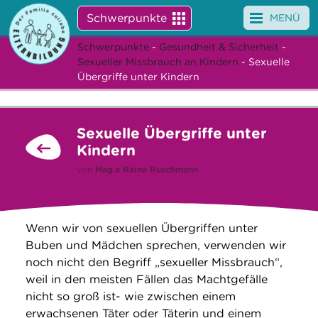
Schwerpunkte
MENÜ
Schwerpunkte
-
Gesundheit & Sicherheit
-
Angebote
Sexueller Missbrauch an Kindern
- Sexuelle
Übergriffe unter Kindern
Veranstaltungen
News
Sexuelle Übergriffe unter
Kindern
Service
von
Mag.a
Raina Ruschmann
Über uns
Suche
Wenn wir von sexuellen Übergriffen unter
Buben und Mädchen sprechen, verwenden wir
noch nicht den Begriff „sexueller Missbrauch“,
weil in den meisten Fällen das Machtgefälle
nicht so groß ist- wie zwischen einem
erwachsenen Täter oder Täterin und einem