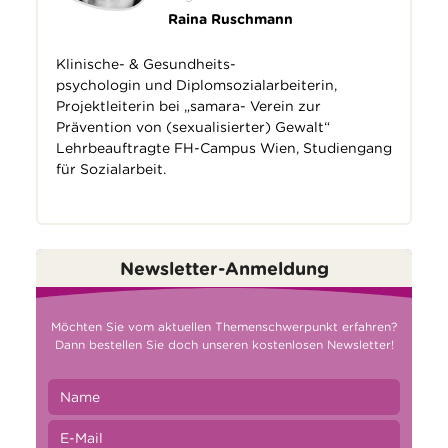
Raina Ruschmann
Klinische- & Gesundheits-
psychologin und Diplomsozialarbeiterin,
Projektleiterin bei „samara- Verein zur
Prävention von (sexualisierter) Gewalt“
Lehrbeauftragte FH-Campus Wien, Studiengang
für Sozialarbeit.
Newsletter-Anmeldung
Möchten Sie vom aktuellen Themenschwerpunkt erfahren?
Dann bestellen Sie doch unseren kostenlosen Newsletter!