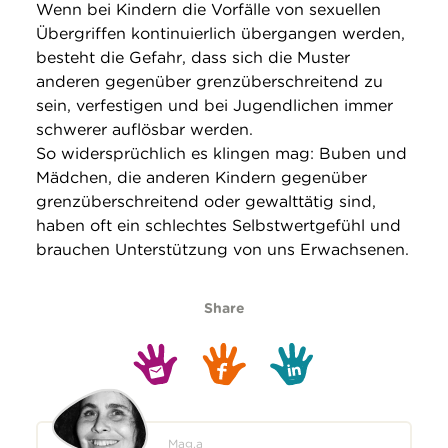
Wenn bei Kindern die Vorfälle von sexuellen
Übergriffen kontinuierlich übergangen werden,
besteht die Gefahr, dass sich die Muster
anderen gegenüber grenzüberschreitend zu
sein, verfestigen und bei Jugendlichen immer
schwerer auflösbar werden.
So widersprüchlich es klingen mag: Buben und
Mädchen, die anderen Kindern gegenüber
grenzüberschreitend oder gewalttätig sind,
haben oft ein schlechtes Selbstwertgefühl und
brauchen Unterstützung von uns Erwachsenen.
Share
Mag.a