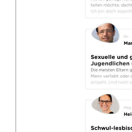
teilen möchte, dach
Ich bin doch eigentl
Dr.
Mar
Sexuelle und g
Jugendlichen 
Die meisten Eltern 
Mann verliebt oder d
eingeht. Und noch se
Mag.
Hei
Schwul-lesbis