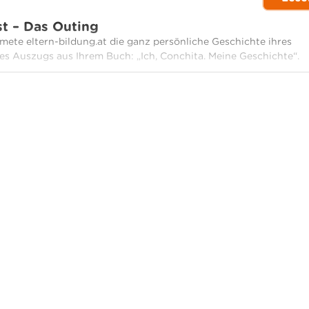
t – Das Outing
ete eltern-bildung.at die ganz persönliche Geschichte ihres
es Auszugs aus Ihrem Buch: „Ich, Conchita. Meine Geschichte“.