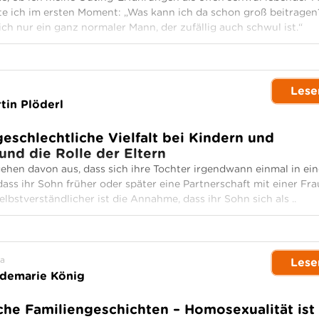
te ich im ersten Moment: „Was kann ich da schon groß beitragen
ich nur ein ganz normaler Mann, der zufällig auch schwul ist.“
Lese
tin Plöderl
eschlechtliche Vielfalt bei Kindern und
und die Rolle der Eltern
gehen davon aus, dass sich ihre Tochter irgendwann einmal in ei
ass ihr Sohn früher oder später eine Partnerschaft mit einer Fra
lbstverständlicher ist die Annahme, dass ihr Sohn sich als ..
a
Lese
demarie König
che Familiengeschichten – Homosexualität ist