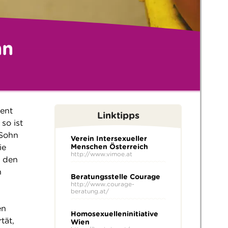
nn
dent
Linktipps
so ist
 Sohn
Verein Intersexueller
ie
Menschen Österreich
http://www.vimoe.at
n den
h
Beratungsstelle Courage
http://www.courage-
beratung.at/
en
Homosexuelleninitiative
tät,
Wien