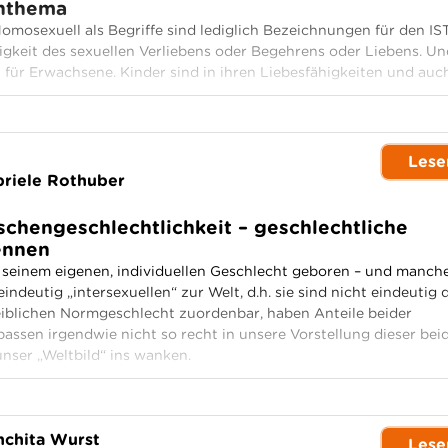
enthema
omosexuell als Begriffe sind lediglich Bezeichnungen für den IS
igkeit des sexuellen Verliebens oder Begehrens oder Liebens. Un
für Erwachsene. Kinder sind in ihren Liebesfähigkeiten und auch
Lese
riele Rothuber
schengeschlechtlichkeit – geschlechtliche
ennen
 seinem eigenen, individuellen Geschlecht geboren – und manch
ndeutig „intersexuellen“ zur Welt, d.h. sie sind nicht eindeutig
iblichen Normgeschlecht zuordenbar, haben Anteile beider
assen irgendwie nicht so recht in unsere Vorstellung dieser bei
unser „Weltbild“ ins wanken.
chita Wurst
Lese