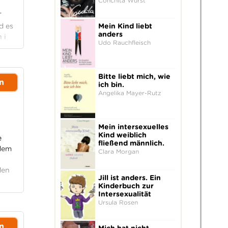
Conchita Wurst
T
Mein Kind liebt
d es
anders
 i
Udo Rauchfleisch
Bitte liebt mich, wie
n
ich bin.
Angelika Mayer-Rutz
Mein intersexuelles
Kind weiblich
e
fließend männlich.
 dem
Clara Morgan
den
Jill ist anders. Ein
Kinderbuch zur
Intersexualität
Ursula Rosen
n