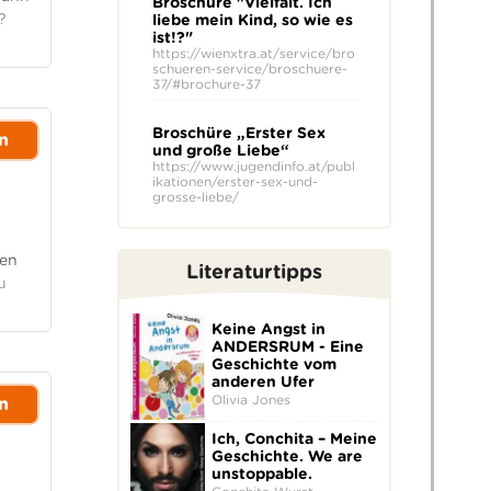
Broschüre "Vielfalt. Ich
?
liebe mein Kind, so wie es
ist!?"
https://wienxtra.at/service/bro
schueren-service/broschuere-
37/#brochure-37
Broschüre „Erster Sex
n
und große Liebe“
https://www.jugendinfo.at/publ
ikationen/erster-sex-und-
grosse-liebe/
nen
Literaturtipps
u
Keine Angst in
ANDERSRUM - Eine
Geschichte vom
anderen Ufer
Olivia Jones
n
Ich, Conchita – Meine
Geschichte. We are
unstoppable.