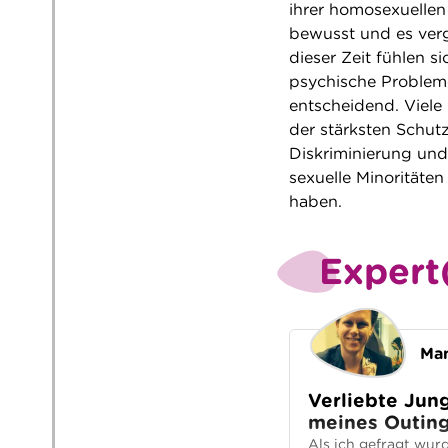
ihrer homosexuellen
bewusst und es verg
dieser Zeit fühlen si
psychische Probleme 
entscheidend. Viele
der stärksten Schu
Diskriminierung und 
sexuelle Minoritäte
haben.
Expert
Man
Verliebte Jung
meines Outin
Als ich gefragt wur