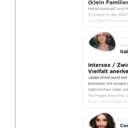
(k)ein Famili
Heterosexuell und H
Zustand in der Häuf
sind Bezeichnungen 
Mag.
Gab
Intersex / Zwi
Vielfalt anerk
Jedes Kind wird mit
kommen mit einem ei
männlichen oder we
Normgeschlechter, p
Pole – und bringen 
Con