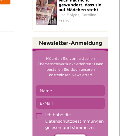
Mich hat nicht
gewundert, dass sie
auf Mädchen steht
Lisa Bolyos, Carolina
Frank
Newsletter-Anmeldung
Möchten Sie vom aktuellen
Themenschwerpunkt erfahren? Dann
bestellen Sie doch unseren
kostenlosen Newsletter!
Ich habe die
Datenschutzbestimmungen
gelesen und stimme zu.