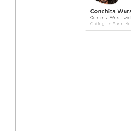
Conchita Wurs
Conchita Wurst widm
Outings in Form ein