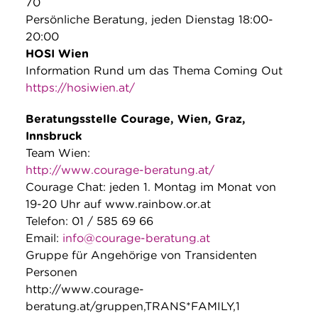
70
Persönliche Beratung, jeden Dienstag 18:00-
20:00
HOSI Wien
Information Rund um das Thema Coming Out
https://hosiwien.at/
Beratungsstelle Courage, Wien, Graz,
Innsbruck
Team Wien:
http://www.courage-beratung.at/
Courage Chat: jeden 1. Montag im Monat von
19-20 Uhr auf www.rainbow.or.at
Telefon: 01 / 585 69 66
Email:
info@courage-beratung.at
Gruppe für Angehörige von Transidenten
Personen
http://www.courage-
beratung.at/gruppen,TRANS*FAMILY,1