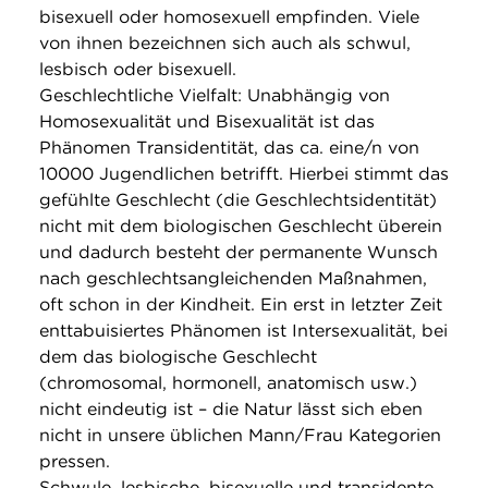
bisexuell oder homosexuell empfinden. Viele
von ihnen bezeichnen sich auch als schwul,
lesbisch oder bisexuell.
Geschlechtliche Vielfalt: Unabhängig von
Homosexualität und Bisexualität ist das
Phänomen Transidentität, das ca. eine/n von
10000 Jugendlichen betrifft. Hierbei stimmt das
gefühlte Geschlecht (die Geschlechtsidentität)
nicht mit dem biologischen Geschlecht überein
und dadurch besteht der permanente Wunsch
nach geschlechtsangleichenden Maßnahmen,
oft schon in der Kindheit. Ein erst in letzter Zeit
enttabuisiertes Phänomen ist Intersexualität, bei
dem das biologische Geschlecht
(chromosomal, hormonell, anatomisch usw.)
nicht eindeutig ist – die Natur lässt sich eben
nicht in unsere üblichen Mann/Frau Kategorien
pressen.
Schwule, lesbische, bisexuelle und transidente