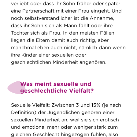
verliebt oder dass ihr Sohn früher oder später
eine Partnerschaft mit einer Frau eingeht. Und
noch selbstverständlicher ist die Annahme,
dass ihr Sohn sich als Mann fühlt oder ihre
Tochter sich als Frau. In den meisten Fällen
liegen die Eltern damit auch richtig, aber
manchmal eben auch nicht, nämlich dann wenn
ihre Kinder einer sexuellen oder
geschlechtlichen Minderheit angehören.
Was meint sexuelle und
geschlechtliche Vielfalt?
Sexuelle Vielfalt: Zwischen 3 und 15% (je nach
Definition) der Jugendlichen gehören einer
sexuellen Minderheit an, weil sie sich erotisch
und emotional mehr oder weniger stark zum
gleichen Geschlecht hingezogen fühlen, also