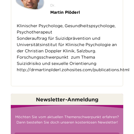
Dr.
Martin Plöderl
Klinischer Psychologe, Gesundheitspsychologe,
Psychotherapeut
Sonderauftrag für Suizidprävention und
Universitätsinstitut für Klinische Psychologie an
der Christian Doppler Klinik, Salzburg.
Forschungsschwerpunkt zum Thema
Suizidrisiko und sexuelle Orientierung
http://drmartinplderl.zohosites.com/publications.html
Newsletter-Anmeldung
Möchten Sie vom aktuellen Themenschwerpunkt erfahren?
Dann bestellen Sie doch unseren kostenlosen Newsletter!