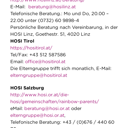
E-Mail:
beratung@hosilinz.at
Telefonische Beratung.: Mo und Do, 20.00 –
22.00 unter (0732) 60 9898-4
Persönliche Beratung nach Vereinbarung, in der
HOSI Linz, Goethestr. 51, 4020 Linz
HOSI Tirol
https://hositirol.at/
Tel/Fax: +43 512 587586
Email:
office@hositirol.at
Die Elterngruppe trifft sich monatlich, E-Mail:
elterngruppe@hositirol.at
HOSI Salzburg
http://www.hosi.or.at/die-
hosi/gemeinschaften/rainbow-parents/
eMail:
beratung@hosi.or.at
oder
elterngruppe@hosi.or.at
,
Telefonische Beratung: +43 / (0)676 / 440 60