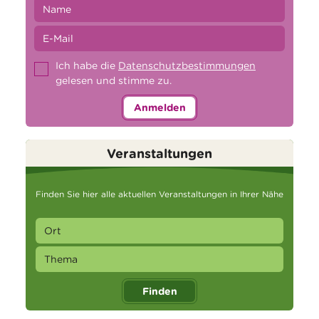
Ich habe die
Datenschutzbestimmungen
gelesen und stimme zu.
Anmelden
Veranstaltungen
Finden Sie hier alle aktuellen Veranstaltungen in Ihrer Nähe
Finden