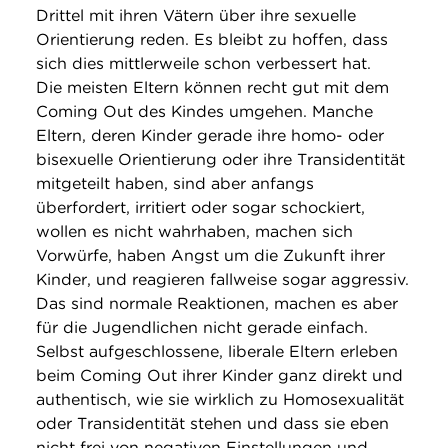
Drittel mit ihren Vätern über ihre sexuelle
Orientierung reden. Es bleibt zu hoffen, dass
sich dies mittlerweile schon verbessert hat.
Die meisten Eltern können recht gut mit dem
Coming Out des Kindes umgehen. Manche
Eltern, deren Kinder gerade ihre homo- oder
bisexuelle Orientierung oder ihre Transidentität
mitgeteilt haben, sind aber anfangs
überfordert, irritiert oder sogar schockiert,
wollen es nicht wahrhaben, machen sich
Vorwürfe, haben Angst um die Zukunft ihrer
Kinder, und reagieren fallweise sogar aggressiv.
Das sind normale Reaktionen, machen es aber
für die Jugendlichen nicht gerade einfach.
Selbst aufgeschlossene, liberale Eltern erleben
beim Coming Out ihrer Kinder ganz direkt und
authentisch, wie sie wirklich zu Homosexualität
oder Transidentität stehen und dass sie eben
nicht frei von negativen Einstellungen und