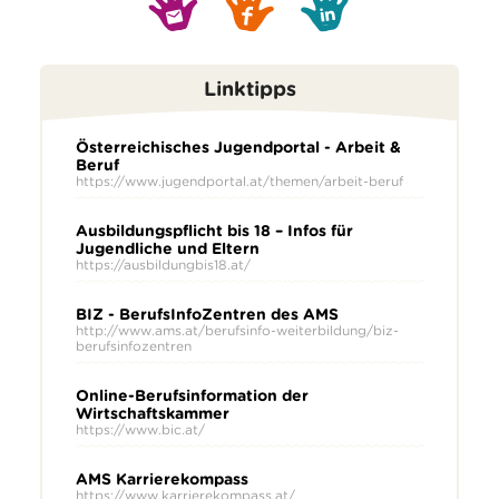
Linktipps
Österreichisches Jugendportal - Arbeit &
Beruf
https://www.jugendportal.at/themen/arbeit-beruf
Ausbildungspflicht bis 18 – Infos für
Jugendliche und Eltern
https://ausbildungbis18.at/
BIZ - BerufsInfoZentren des AMS
http://www.ams.at/berufsinfo-weiterbildung/biz-
berufsinfozentren
Online-Berufsinformation der
Wirtschaftskammer
https://www.bic.at/
AMS Karrierekompass
https://www.karrierekompass.at/