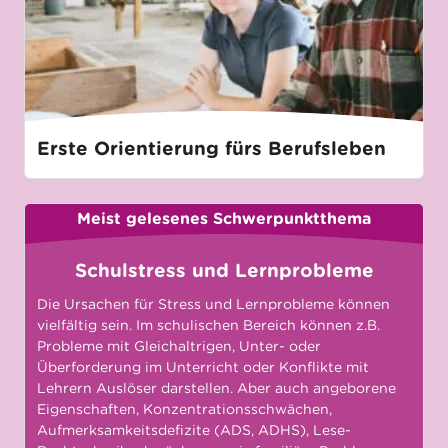
Erste Orientierung fürs Berufsleben
Meist gelesenes Schwerpunktthema
Schulstress und Lernprobleme
Die Ursachen für Stress und Lernprobleme können
vielfältig sein. Im schulischen Bereich können z.B.
Probleme mit Gleichaltrigen, Unter- oder
Überforderung im Unterricht oder Konflikte mit
Lehrern Auslöser darstellen. Aber auch angeborene
Eigenschaften, Konzentrationsschwächen,
Aufmerksamkeitsdefizite (ADS, ADHS), Lese-