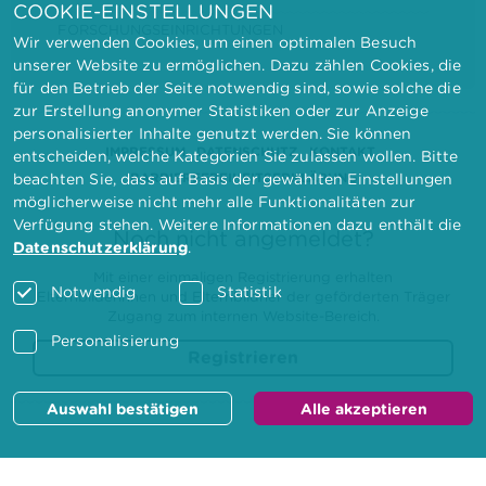
COOKIE-EINSTELLUNGEN
FORSCHUNGSEINRICHTUNGEN
Wir verwenden Cookies, um einen optimalen Besuch
unserer Website zu ermöglichen. Dazu zählen Cookies, die
für den Betrieb der Seite notwendig sind, sowie solche die
zur Erstellung anonymer Statistiken oder zur Anzeige
personalisierter Inhalte genutzt werden. Sie können
IMPRESSUM
DATENSCHUTZ
KONTAKT
entscheiden, welche Kategorien Sie zulassen wollen. Bitte
BARRIEREFREIHEITSERKLÄRUNG
beachten Sie, dass auf Basis der gewählten Einstellungen
möglicherweise nicht mehr alle Funktionalitäten zur
Verfügung stehen. Weitere Informationen dazu enthält die
Noch nicht angemeldet?
Datenschutzerklärung
.
Mit einer einmaligen Registrierung erhalten
Notwendig
Statistik
Elternbilderinnen und Elternbildner der geförderten Träger
Zugang zum internen Website-Bereich.
Personalisierung
Registrieren
Auswahl bestätigen
Alle akzeptieren