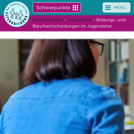
Schwerpunkte
MENÜ
Schwerpunkte
-
Jugendalter
- Bildungs- und
Angebote
Berufsentscheidungen im Jugendalter
Veranstaltungen
News
Service
Über uns
Suche