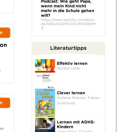
Podcast: Wie geht Papa,
wenn mein Kind nicht
mehr in die Schule gehen
will?
https://open.spotify.com/episo
de/636UnG3mFLE0xPX2Ai6Hh
9
n
von
Literaturtipps
Effektiv lernen
Monika Löhle
n
Clever lernen
Stefanie Rietzler, Fabian
n
Grolimund
Lernen mit ADHS-
Kindern
en
Armin Born, Claudia