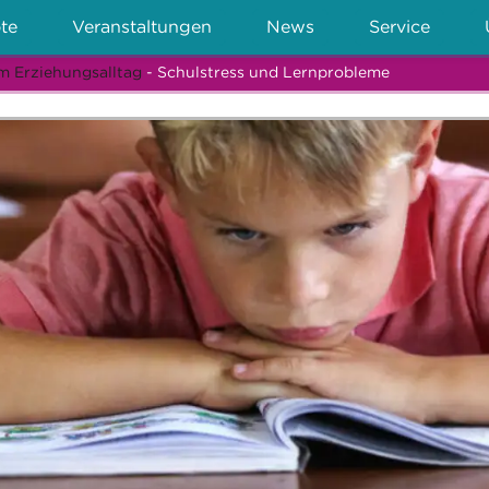
te
Veranstaltungen
News
Service
m Erziehungsalltag
- Schulstress und Lernprobleme