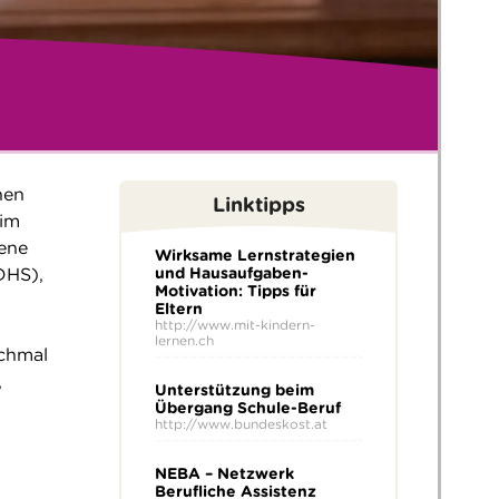
hen
Linktipps
 im
rene
Wirksame Lernstrategien
DHS),
und Hausaufgaben-
Motivation: Tipps für
Eltern
http://www.mit-kindern-
lernen.ch
nchmal
,
Unterstützung beim
Übergang Schule-Beruf
http://www.bundeskost.at
NEBA – Netzwerk
Berufliche Assistenz