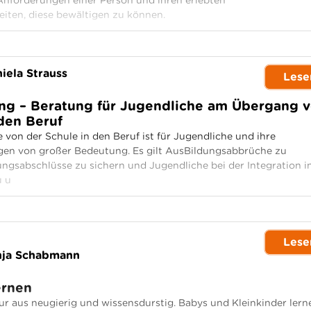
orderungen einer Person und ihren erlebten
iten, diese bewältigen zu können.
iela Strauss
Lese
g – Beratung für Jugendliche am Übergang 
den Beruf
von der Schule in den Beruf ist für Jugendliche und ihre
gen von großer Bedeutung. Es gilt AusBildungsabbrüche zu
ngsabschlüsse zu sichern und Jugendliche bei der Integration i
u u
Lese
nja Schabmann
ernen
ur aus neugierig und wissensdurstig. Babys und Kleinkinder lern