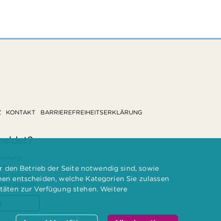
Z
KONTAKT
BARRIEREFREIHEITSERKLÄRUNG
meldet?
rierung
 und
 den Betrieb der Seite notwendig sind, sowie
ten Träger
nnen entscheiden, welche Kategorien Sie zulassen
te-Bereich.
itäten zur Verfügung stehen. Weitere
n