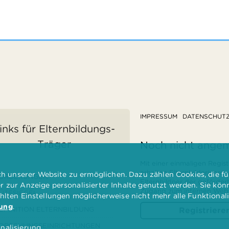
IMPRESSUM
DATENSCHUT
inks für Elternbildungs-
Träger
Noch nicht ange
Mit einer einmaligen Regist
erhalten Elternbilderinnen
 unserer Website zu ermöglichen. Dazu zählen Cookies, die für
ÖRDERUNGEN
Elternbildner der geförder
er zur Anzeige personalisierter Inhalte genutzt werden. Sie kö
Zugang zum internen Websi
ÜTESIEGEL
ählten Einstellungen möglicherweise nicht mehr alle Funktional
rung
.
EFINITION ELTERNBILDUNG
Registriere
ORSCHUNGSEINRICHTUNGEN
nalisierung