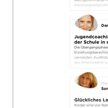
wahrgenommenen Anf
Handlungsmöglichke
Dan
Jugendcoachin
der Schule in 
Die Übergangsphase 
Erziehungsberechti
vermeiden, AusBildu
den Arbeitsmarkt z
Mag.
So
Glückliches L
Kinder sind von Nat