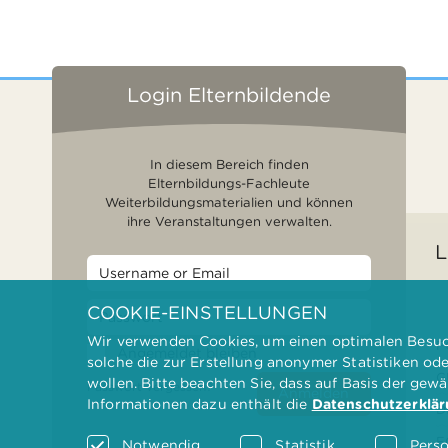
Login Elternbildende
In diesem Bereich finden
Elternbildungs-Fachleute
Weiterbildungsmaterialien und können
ihre Veranstaltungen verwalten.
L
COOKIE-EINSTELLUNGEN
Wir verwenden Cookies, um einen optimalen Besuch
F
Angemeldet bleiben
solche die zur Erstellung anonymer Statistiken od
G
wollen. Bitte beachten Sie, dass auf Basis der gew
Passwort vergessen?
Anmelden
Informationen dazu enthält die
Datenschutzerklä
D
F
Notwendig
Statistik
Perso