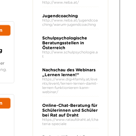
http://www.neba.at/
Jugendcoaching
http://www.neba.at/jugendcoa
ching/warum-jugendcoaching
n
Schulpsychologische
Beratungsstellen in
Österreich
g
http://www.schulpsychologie.a
t
ner
ung.
Nachschau des Webinars
„Lernen lernen!“
https://www.digi4family.at/eve
nts/event/lernen-lernen-damit-
lernen-funktionieren-kann-
webinar/
n
Online-Chat-Beratung für
Schülerinnen und Schüler
bei Rat auf Draht
https://www.rataufdraht.at/cha
teria-speciale