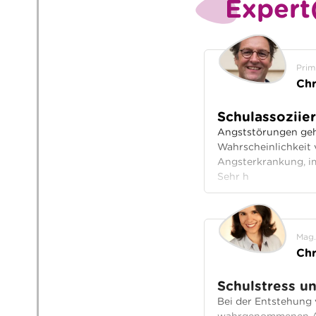
Expert
Prim
Chr
Schulassoziie
Angststörungen geh
Wahrscheinlichkeit 
Angsterkrankung, im
Sehr h
Mag.
Chr
Schulstress u
Bei der Entstehung