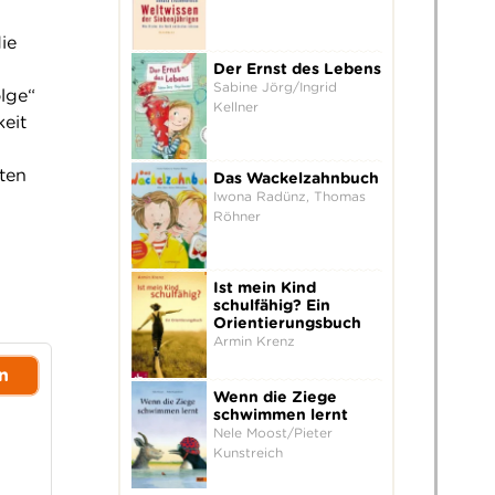
ie
Der Ernst des Lebens
Sabine Jörg/Ingrid
olge“
Kellner
keit
gten
Das Wackelzahnbuch
Iwona Radünz, Thomas
Röhner
Ist mein Kind
schulfähig? Ein
Orientierungsbuch
Armin Krenz
n
Wenn die Ziege
schwimmen lernt
Nele Moost/Pieter
Kunstreich