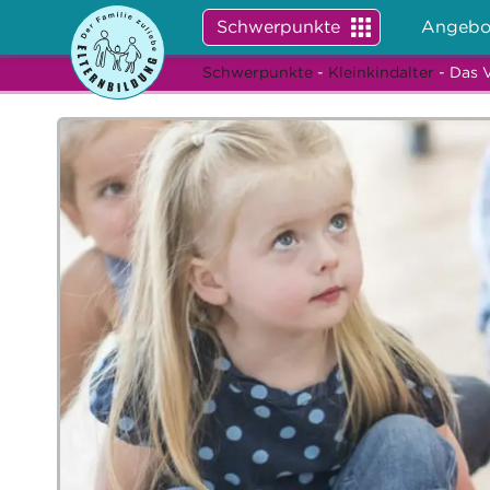
Schwerpunkte
Angebo
Schwerpunkte
-
Kleinkindalter
- Das V