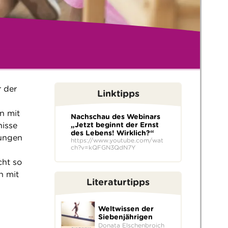
r der
Linktipps
n mit
Nachschau des Webinars
nisse
„Jetzt beginnt der Ernst
des Lebens! Wirklich?“
rungen
https://www.youtube.com/wat
ch?v=kQFGN3QdN7Y
cht so
h mit
Literaturtipps
Weltwissen der
Siebenjährigen
Donata Elschenbroich