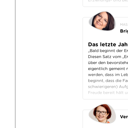
Erziehungs- und Bez
MAS
Bri
Das letzte Ja
„Bald beginnt der E
Diesen Satz vom „Er
über den bevorstehe
eigentlich gemeint 
werden, dass im Leb
beginnt, dass die Fa
schwierigeren) Aufg
Freude bereit hält 
Ver