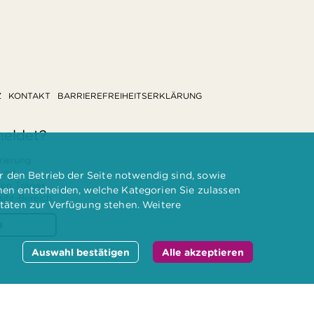
Z
KONTAKT
BARRIEREFREIHEITSERKLÄRUNG
meldet?
rierung
 und
 den Betrieb der Seite notwendig sind, sowie
ten Träger
nnen entscheiden, welche Kategorien Sie zulassen
te-Bereich.
itäten zur Verfügung stehen. Weitere
n
Auswahl bestätigen
Alle akzeptieren