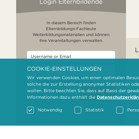
Login Elternbildende
In diesem Bereich finden
Elternbildungs-Fachleute
Weiterbildungsmaterialien und können
ihre Veranstaltungen verwalten.
L
COOKIE-EINSTELLUNGEN
Wir verwenden Cookies, um einen optimalen Besuch
F
Angemeldet bleiben
solche die zur Erstellung anonymer Statistiken od
G
wollen. Bitte beachten Sie, dass auf Basis der gew
Passwort vergessen?
Anmelden
Informationen dazu enthält die
Datenschutzerklä
D
F
Notwendig
Statistik
Perso