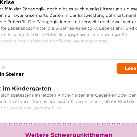
Krise
griff in der Pädagogik, noch gibt es auch wenig Literatur zu die
n nur zwei krisenhafte Zeiten in der Entwicklung definiert, näml
die Pubertät. Die Pädagogik kennt mittlerweile noch zwei weiter
afte Lebensabschnitte, die 6-Jahres-Krise (5.-7. Lebensjahr) und 
 Lebensjahr). All diese Entwicklungsphasen sind durch große
damit einhergehenden Konflikten gekennzeichnet.
 Dr.
Lese
in Steiner
t im Kindergarten
 sich spätestens im letzten Kindergartenjahr Gedanken über den
eintritt ihres Kindes und sind oft verunsichert, ob ihr Kind die
igt und schon „schulreif“ ist.
Weitere Schwerpunktthemen