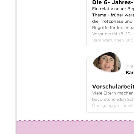
Die 6- Jahres-
Ein relativ neuer Be
Thema – früher ware
die Trotzphase und 
Begriffe für krisenh
Vorpubertät (8.-10.
Veränderungen und 
Mag.
Kar
Vorschularbei
Viele Eltern machen
bevorstehenden Schul
Übergang gut bewält