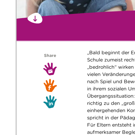
„Bald beginnt der E
Share
Schule zumeist recht
„bedrohlich“ wirken
vielen Veränderungen
nach Spiel und Bew
in ihrem sozialen Um
Übergangssituation:
richtig zu den „gro
einhergehenden Kon
spricht in der Päda
Für Eltern entsteht 
aufmerksamer Begleit