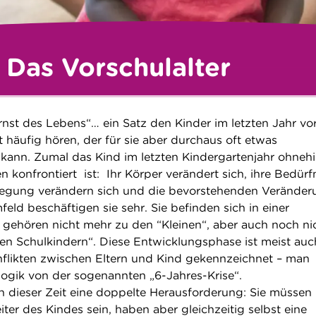
Das Vorschulalter
rnst des Lebens“… ein Satz den Kinder im letzten Jahr vo
 häufig hören, der für sie aber durchaus oft etwas
 kann. Zumal das Kind im letzten Kindergartenjahr ohnehi
 konfrontiert ist: Ihr Körper verändert sich, ihre Bedürf
egung verändern sich und die bevorstehenden Verände
feld beschäftigen sie sehr. Sie befinden sich in einer
 gehören nicht mehr zu den “Kleinen“, aber auch noch ni
ßen Schulkindern“. Diese Entwicklungsphase ist meist auc
flikten zwischen Eltern und Kind gekennzeichnet – man
gogik von der sogenannten „6-Jahres-Krise“.
in dieser Zeit eine doppelte Herausforderung: Sie müssen
er des Kindes sein, haben aber gleichzeitig selbst eine