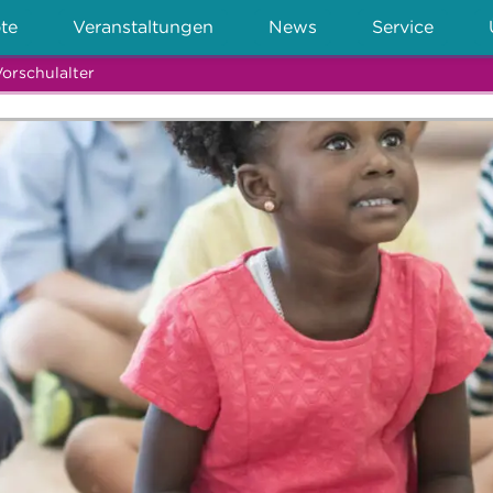
te
Veranstaltungen
News
Service
orschulalter