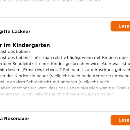
iehungsalltags sowie Lernumfeldes in der Familie.
Lese
gitte Lackner
hr im Kindergarten
rnst des Lebens!“
nst des Lebens“ hört man relativ häufig, wenn mit Kindern oder
nden Schuleintritt eines Kindes gesprochen wird. Aber was ist 
mit diesem „Ernst des Lebens“? Soll damit zum Ausdruck gebrac
en des Kindes ein neuer (vielleicht auch bedeutenderer) Abschn
milie ab dem Schuleintritt mit anderen (vielleicht auch
aben konfrontiert wird, dass das Leben plötzlich weniger Spaß 
und ernster (und vielleicht auch schwerer) werden muss?
a Rosenauer
Lese