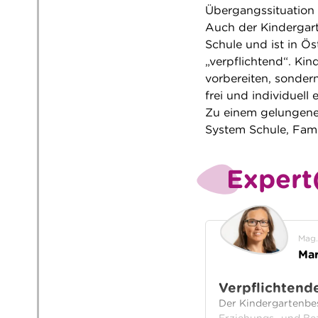
Übergangssituation 
Auch der Kindergarte
Schule und ist in Ö
„verpflichtend“. Kin
vorbereiten, sonder
frei und individuell
Zu einem gelungenen
System Schule, Fami
Expert
Mag.
Mar
Verpflichtend
Der Kindergartenbes