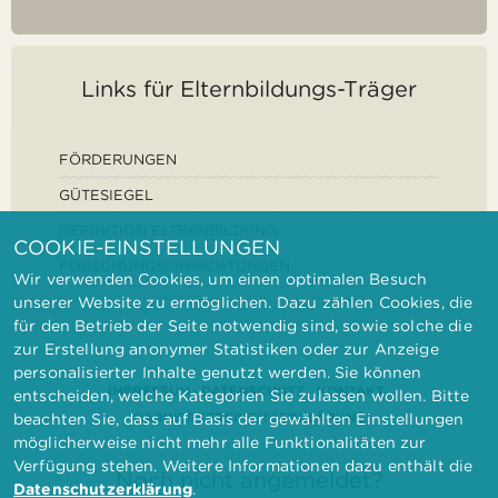
Links für Elternbildungs-Träger
FÖRDERUNGEN
GÜTESIEGEL
DEFINITION ELTERNBILDUNG
COOKIE-EINSTELLUNGEN
FORSCHUNGSEINRICHTUNGEN
Wir verwenden Cookies, um einen optimalen Besuch
unserer Website zu ermöglichen. Dazu zählen Cookies, die
für den Betrieb der Seite notwendig sind, sowie solche die
zur Erstellung anonymer Statistiken oder zur Anzeige
personalisierter Inhalte genutzt werden. Sie können
IMPRESSUM
DATENSCHUTZ
KONTAKT
entscheiden, welche Kategorien Sie zulassen wollen. Bitte
BARRIEREFREIHEITSERKLÄRUNG
beachten Sie, dass auf Basis der gewählten Einstellungen
möglicherweise nicht mehr alle Funktionalitäten zur
Verfügung stehen. Weitere Informationen dazu enthält die
Noch nicht angemeldet?
Datenschutzerklärung
.