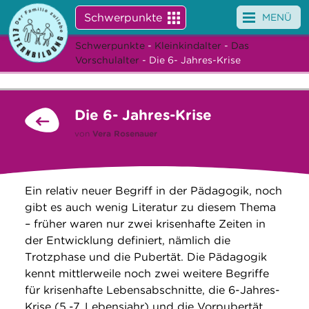
Schwerpunkte
MENÜ
Schwerpunkte
-
Kleinkindalter
-
Das
Angebote
Vorschulalter
- Die 6- Jahres-Krise
Veranstaltungen
Die 6- Jahres-Krise
News
von
Vera Rosenauer
Service
Über uns
Ein relativ neuer Begriff in der Pädagogik, noch
gibt es auch wenig Literatur zu diesem Thema
Suche
– früher waren nur zwei krisenhafte Zeiten in
der Entwicklung definiert, nämlich die
Trotzphase und die Pubertät. Die Pädagogik
kennt mittlerweile noch zwei weitere Begriffe
für krisenhafte Lebensabschnitte, die 6-Jahres-
Krise (5.-7. Lebensjahr) und die Vorpubertät