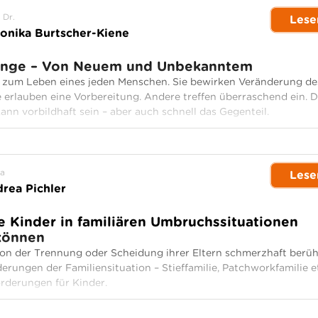
 Dr.
Lese
onika Burtscher-Kiene
nge – Von Neuem und Unbekanntem
zum Leben eines jeden Menschen. Sie bewirken Veränderung de
rlauben eine Vorbereitung. Andere treffen überraschend ein. D
nn vorbildhaft sein – aber auch schnell das Gegenteil.
a
Lese
rea Pichler
e Kinder in familiären Umbruchssituationen
können
on der Trennung oder Scheidung ihrer Eltern schmerzhaft berüh
erungen der Familiensituation – Stieffamilie, Patchworkfamilie e
rderungen für Kinder.