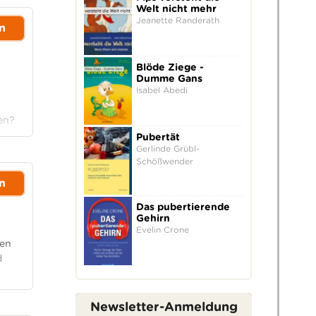
Welt nicht mehr
Jeanette Randerath
n
Blöde Ziege -
Dumme Gans
Isabel Abedi
en?
Pubertät
Gerlinde Grübl-
Schößwender
n
Das pubertierende
Gehirn
Evelin Crone
ten
d
Newsletter-Anmeldung