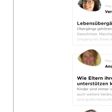
Mag.
Ver
Lebensübergä
Übergänge gehören 
Gewohnten. Manche e
Umgang mit ihnen ka
Mag.
And
Wie Eltern ihr
unterstützen 
Kinder sind immer v
auch weitere Veränd
sind große Herausfo