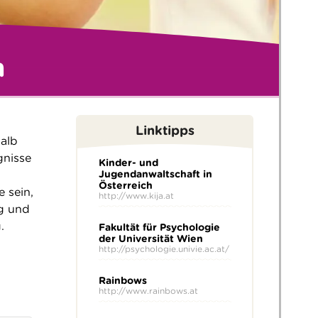
n
Linktipps
halb
gnisse
Kinder- und
Jugendanwaltschaft in
Österreich
 sein,
http://www.kija.at
ng und
.
Fakultät für Psychologie
der Universität Wien
http://psychologie.univie.ac.at/
Rainbows
http://www.rainbows.at