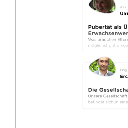
Ass.
Ulr
Pubertät als 
Erwachsenwe
Was brauchen Eltern
möglichst gut umg
Mag.
Erc
Die Gesellsch
Unsere Gesellschaft
befindet sich in ei