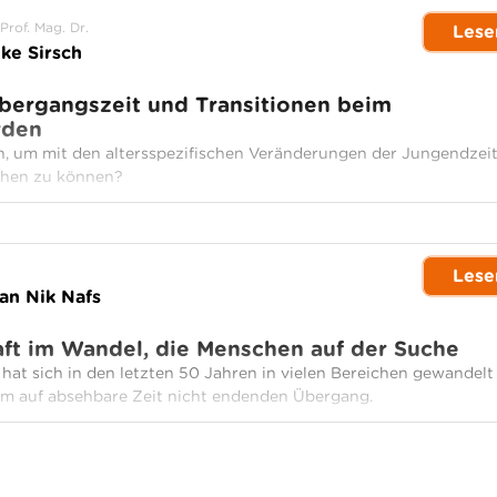
 Prof. Mag. Dr.
Lese
ike Sirsch
Übergangszeit und Transitionen beim
rden
, um mit den altersspezifischen Veränderungen der Jungendzei
ehen zu können?
Lese
an Nik Nafs
aft im Wandel, die Menschen auf der Suche
 hat sich in den letzten 50 Jahren in vielen Bereichen gewandelt
nem auf absehbare Zeit nicht endenden Übergang.