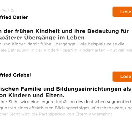
-Prof. Dr.
Lese
fried Datler
n der frühen Kindheit und ihre Bedeutung für
späterer Übergänge im Leben
 und Kinder, damit frühe Übergänge – wie beispielsweise die
liale Betreuung in der Kinderkrippe/im Kindergarten – gut geling
fried Griebel
Lese
schen Familie und Bildungseinrichtungen als
on Kindern und Eltern.
cher Sicht wird eine engere Kohäsion des deutschen segmentier
gunsten eines effektiveren Bildungserfolges wünschenswert, un
scher Sicht wird die Partizipation von Eltern angemahnt.