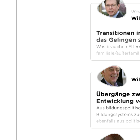
Univ.
Wil
Transitionen i
das Gelingen 
Was brauchen Eltern
familiale/außerfami
Wil
Übergänge zwi
Entwicklung v
Aus bildungspolitis
Bildungssystems zu
ebenfalls aus politi