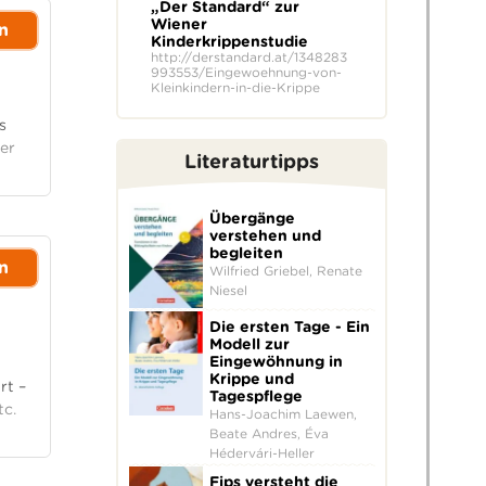
„Der Standard“ zur
Wiener
n
Kinderkrippenstudie
http://derstandard.at/1348283
993553/Eingewoehnung-von-
Kleinkindern-in-die-Krippe
s
er
Literaturtipps
Übergänge
verstehen und
begleiten
n
Wilfried Griebel, Renate
Niesel
Die ersten Tage - Ein
Modell zur
Eingewöhnung in
Krippe und
rt –
Tagespflege
tc.
Hans-Joachim Laewen,
Beate Andres, Éva
Hédervári-Heller
Fips versteht die