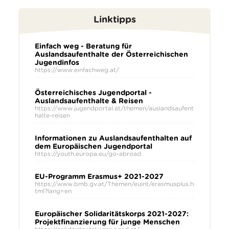
Linktipps
Einfach weg - Beratung für
Auslandsaufenthalte der Österreichischen
Jugendinfos
https://www.einfachweg.at/
Österreichisches Jugendportal -
Auslandsaufenthalte & Reisen
https://www.jugendportal.at/themen/auslandsaufent
halte-reisen
Informationen zu Auslandsaufenthalten auf
dem Europäischen Jugendportal
https://youth.europa.eu/go-abroad
EU-Programm Erasmus+ 2021-2027
https://www.bmb.gv.at/Themen/euint/erasmusplus.h
tml?lang=en
Europäischer Solidaritätskorps 2021-2027:
Projektfinanzierung für junge Menschen