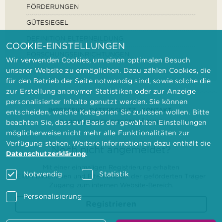
FÖRDERUNGEN
GÜTESIEGEL
DEFINITION ELTERNBILDUNG
COOKIE-EINSTELLUNGEN
FORSCHUNGSEINRICHTUNGEN
Wir verwenden Cookies, um einen optimalen Besuch
unserer Website zu ermöglichen. Dazu zählen Cookies, die
für den Betrieb der Seite notwendig sind, sowie solche die
zur Erstellung anonymer Statistiken oder zur Anzeige
personalisierter Inhalte genutzt werden. Sie können
IMPRESSUM
DATENSCHUTZ
KONTAKT
entscheiden, welche Kategorien Sie zulassen wollen. Bitte
BARRIEREFREIHEITSERKLÄRUNG
beachten Sie, dass auf Basis der gewählten Einstellungen
möglicherweise nicht mehr alle Funktionalitäten zur
Verfügung stehen. Weitere Informationen dazu enthält die
Noch nicht angemeldet?
Datenschutzerklärung
.
Mit einer einmaligen Registrierung erhalten
Notwendig
Statistik
Elternbilderinnen und Elternbildner der geförderten Träger
Zugang zum internen Website-Bereich.
Personalisierung
Registrieren