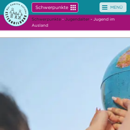
Schwerpunkte
MENÜ
Schwerpunkte
-
Jugendalter
- Jugend im
Angebote
Ausland
Veranstaltungen
News
Service
Über uns
Suche