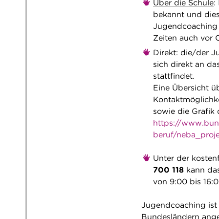
Über die Schule
:
bekannt und dies
Jugendcoaching h
Zeiten auch vor O
Direkt: die/der 
sich direkt an d
stattfindet.
Eine Übersicht ü
Kontaktmöglichk
sowie die Grafik
https://www.bun
beruf/neba_proje
Unter der kostenf
700 118
kann da
von 9:00 bis 16:0
Jugendcoaching ist 
Bundesländern angeb