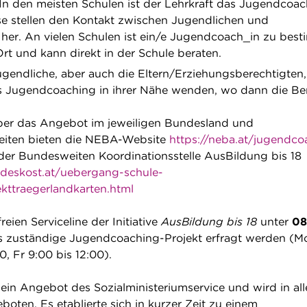
 In den meisten Schulen ist der Lehrkraft das Jugendcoa
e stellen den Kontakt zwischen Jugendlichen und
er. An vielen Schulen ist ein/e Jugendcoach_in zu bes
rt und kann direkt in der Schule beraten.
Jugendliche, aber auch die Eltern/Erziehungsberechtigten
as Jugendcoaching in ihrer Nähe wenden, wo dann die B
ber das Angebot im jeweiligen Bundesland und
eiten bieten die NEBA-Website
https://neba.at/jugendco
 der Bundesweiten Koordinationsstelle AusBildung bis 18
deskost.at/uebergang-schule-
kttraegerlandkarten.html
reien Serviceline der Initiative
AusBildung bis 18
unter
0
s zuständige Jugendcoaching-Projekt erfragt werden (M
0, Fr 9:00 bis 12:00).
ein Angebot des Sozialministeriumservice und wird in all
oten. Es etablierte sich in kurzer Zeit zu einem