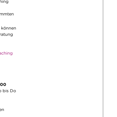
ching
timmten
, können
eratung
aching
800
o bis Do
en