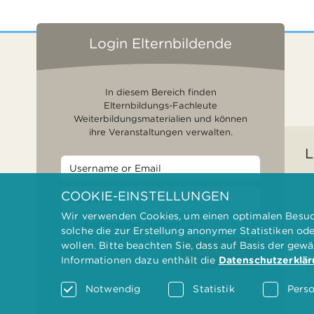
Login Elternbildende
In diesem Bereich finden
Elternbildungs-Fachleute
Weiterbildungsmaterialien und können
ihre Veranstaltungen verwalten.
L
COOKIE-EINSTELLUNGEN
Wir verwenden Cookies, um einen optimalen Besuch
F
Angemeldet bleiben
solche die zur Erstellung anonymer Statistiken od
G
wollen. Bitte beachten Sie, dass auf Basis der gew
Passwort vergessen?
Anmelden
Informationen dazu enthält die
Datenschutzerklä
D
F
Notwendig
Statistik
Perso