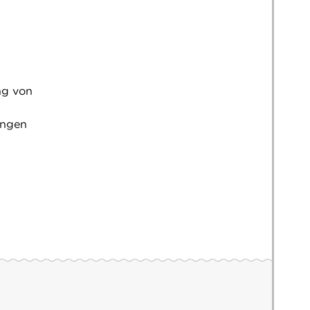
ng von
tungen