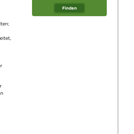
Finden
ten;
itet,
r
r
en