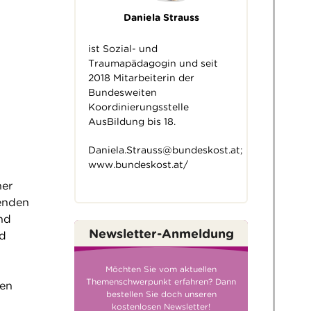
Daniela Strauss
ist Sozial- und
Traumapädagogin und seit
2018 Mitarbeiterin der
Bundesweiten
Koordinierungsstelle
AusBildung bis 18.
Daniela.Strauss@bundeskost.at
;
www.bundeskost.at/
ner
senden
nd
Newsletter-Anmeldung
nd
Möchten Sie vom aktuellen
Themenschwerpunkt erfahren? Dann
hen
bestellen Sie doch unseren
kostenlosen Newsletter!