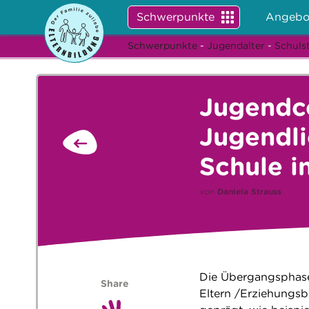
Schwerpunkte
Angebo
Schwerpunkte
-
Jugendalter
-
Schuls
Jugendco
Jugendl
Schule i
von
Daniela Strauss
Die Übergangsphase 
Share
Eltern /Erziehungs