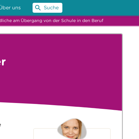
Über uns
Suche
liche am Übergang von der Schule in den Beruf
r
e