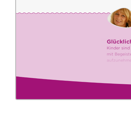
Glücklic
Kinder sind
mit Begeist
aufzunehme