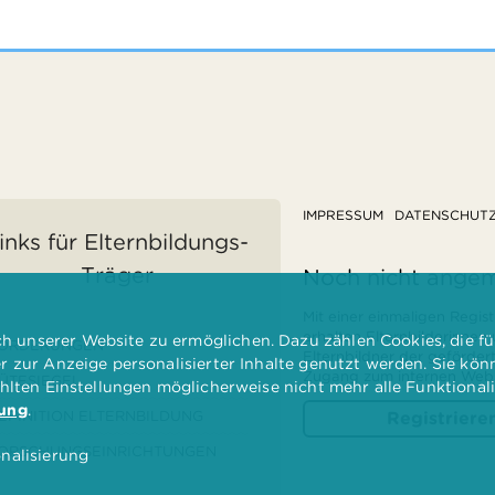
IMPRESSUM
DATENSCHUT
inks für Elternbildungs-
Träger
Noch nicht ange
Mit einer einmaligen Regist
erhalten Elternbilderinnen
 unserer Website zu ermöglichen. Dazu zählen Cookies, die für
ÖRDERUNGEN
Elternbildner der geförder
er zur Anzeige personalisierter Inhalte genutzt werden. Sie kö
Zugang zum internen Websi
ÜTESIEGEL
ählten Einstellungen möglicherweise nicht mehr alle Funktional
rung
.
EFINITION ELTERNBILDUNG
Registriere
ORSCHUNGSEINRICHTUNGEN
nalisierung