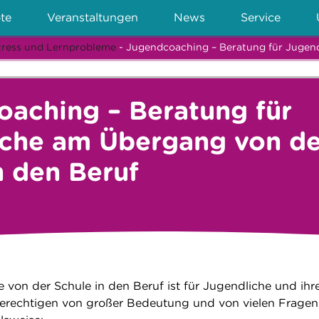
te
Veranstaltungen
News
Service
tress und Lernprobleme
- Jugendcoaching – Beratung für Jugend
aching – Beratung für
iche am Übergang von de
n den Beruf
von der Schule in den Beruf ist für Jugendliche und ihr
berechtigen von großer Bedeutung und von vielen Fragen