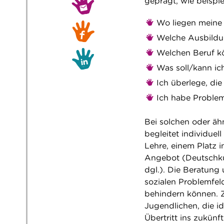
geprägt, wie beispie
Wo liegen meine 
Welche Ausbildun
Welchen Beruf kö
Was soll/kann i
Ich überlege, di
Ich habe Proble
Bei solchen oder ä
begleitet individuel
Lehre, einem Platz 
Angebot (Deutschku
dgl.). Die Beratung
sozialen Problemfel
behindern können. Z
Jugendlichen, die i
Übertritt ins zukünf