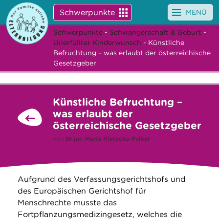
Schwerpunkte
MENÜ
Schwerpunkte
-
Schwangerschaft & Geburt
-
Angebote
Unerfüllter Kinderwunsch
- Künstliche
Befruchtung – was erlaubt der österreichische
Veranstaltungen
Gesetzgeber
News
Künstliche Befruchtung –
Service
was erlaubt der
österreichische Gesetzgeber
Über uns
von
Dr.jur.
Maria Kletečka-Pulker
Suche
Aufgrund des Verfassungsgerichtshofs und
des Europäischen Gerichtshof für
Menschrechte musste das
Fortpflanzungsmedizingesetz, welches die