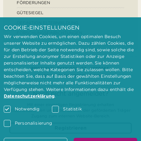
FÖRDERUNGEN
GÜTESIEGEL
DEFINITION ELTERNBILDUNG
COOKIE-EINSTELLUNGEN
FORSCHUNGSEINRICHTUNGEN
Wir verwenden Cookies, um einen optimalen Besuch
unserer Website zu ermöglichen. Dazu zählen Cookies, die
für den Betrieb der Seite notwendig sind, sowie solche die
zur Erstellung anonymer Statistiken oder zur Anzeige
personalisierter Inhalte genutzt werden. Sie können
IMPRESSUM
DATENSCHUTZ
KONTAKT
entscheiden, welche Kategorien Sie zulassen wollen. Bitte
BARRIEREFREIHEITSERKLÄRUNG
beachten Sie, dass auf Basis der gewählten Einstellungen
möglicherweise nicht mehr alle Funktionalitäten zur
Verfügung stehen. Weitere Informationen dazu enthält die
Noch nicht angemeldet?
Datenschutzerklärung
.
Mit einer einmaligen Registrierung erhalten
Notwendig
Statistik
Elternbilderinnen und Elternbildner der geförderten Träger
Zugang zum internen Website-Bereich.
Personalisierung
Registrieren