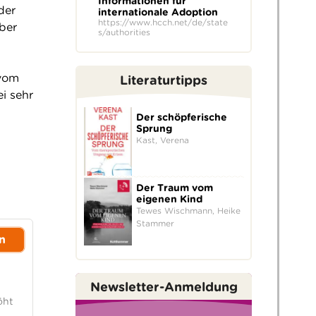
Informationen für
der
internationale Adoption
https://www.hcch.net/de/state
ber
s/authorities
n
 vom
Literaturtipps
i sehr
Der schöpferische
Sprung
Kast, Verena
Der Traum vom
eigenen Kind
Tewes Wischmann, Heike
Stammer
n
Newsletter-Anmeldung
öht