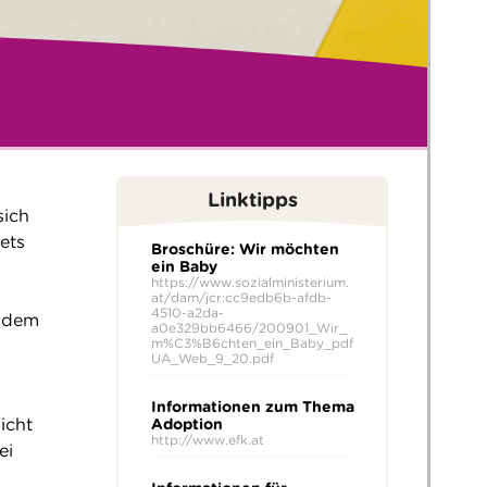
Linktipps
sich
ets
Broschüre: Wir möchten
ein Baby
https://www.sozialministerium.
at/dam/jcr:cc9edb6b-afdb-
4510-a2da-
s dem
a0e329bb6466/200901_Wir_
m%C3%B6chten_ein_Baby_pdf
UA_Web_9_20.pdf
Informationen zum Thema
icht
Adoption
http://www.efk.at
ei