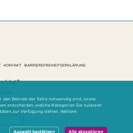
Z
KONTAKT
BARRIEREFREIHEITSERKLÄRUNG
meldet?
rierung
 und
 den Betrieb der Seite notwendig sind, sowie
ten Träger
nnen entscheiden, welche Kategorien Sie zulassen
te-Bereich.
itäten zur Verfügung stehen. Weitere
n
Auswahl bestätigen
Alle akzeptieren