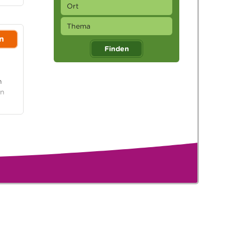
n
Finden
h
en