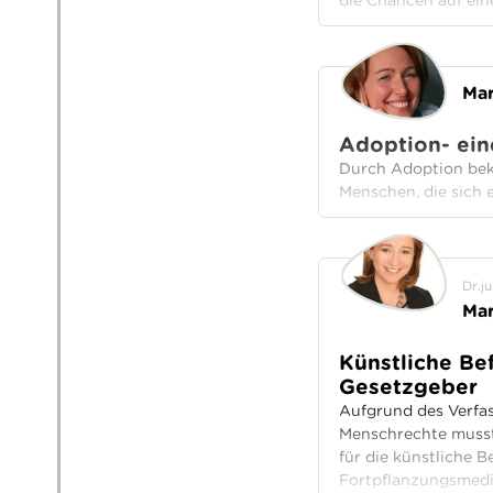
die Chancen auf ei
Mar
Adoption- ein
Durch Adoption beko
Menschen, die sich 
Dr.ju
Mar
Künstliche Be
Gesetzgeber
Aufgrund des Verfa
Menschrechte musst
für die künstliche 
Fortpflanzungsmediz