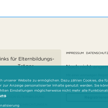
IMPRESSUM
DATENSCHUT
inks für Elternbildungs-
Träger
Noch nicht ange
Mit einer einmaligen Regist
erhalten Elternbilderinnen
 unserer Website zu ermöglichen. Dazu zählen Cookies, die für
ÖRDERUNGEN
Elternbildner der geförder
er zur Anzeige personalisierter Inhalte genutzt werden. Sie kö
Zugang zum internen Websi
ÜTESIEGEL
ählten Einstellungen möglicherweise nicht mehr alle Funktional
rung
.
EFINITION ELTERNBILDUNG
Registriere
ORSCHUNGSEINRICHTUNGEN
nalisierung