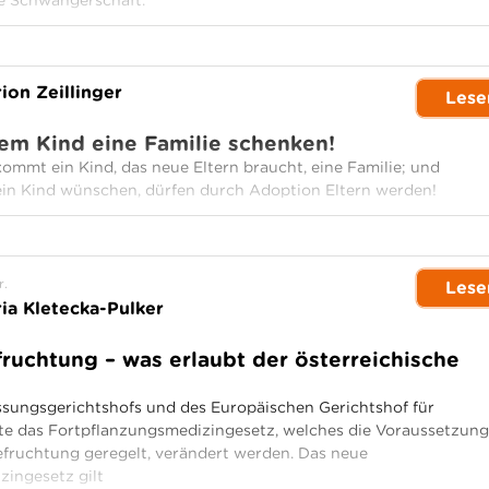
ne Schwangerschaft.
ion Zeillinger
Lese
em Kind eine Familie schenken!
mmt ein Kind, das neue Eltern braucht, eine Familie; und
ein Kind wünschen, dürfen durch Adoption Eltern werden!
r.
Lese
ia Kletečka-Pulker
fruchtung – was erlaubt der österreichische
ssungsgerichtshofs und des Europäischen Gerichtshof für
e das Fortpflanzungsmedizingesetz, welches die Voraussetzun
Befruchtung geregelt, verändert werden. Das neue
ingesetz gilt