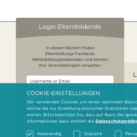
Login Elternbildende
In diesem Bereich finden
Elternbildungs-Fachleute
Weiterbildungsmaterialien und können
ihre Veranstaltungen verwalten.
L
COOKIE-EINSTELLUNGEN
Wir verwenden Cookies, um einen optimalen Besuch
F
Angemeldet bleiben
solche die zur Erstellung anonymer Statistiken od
G
wollen. Bitte beachten Sie, dass auf Basis der gew
Passwort vergessen?
Anmelden
Informationen dazu enthält die
Datenschutzerklä
D
F
Notwendig
Statistik
Perso