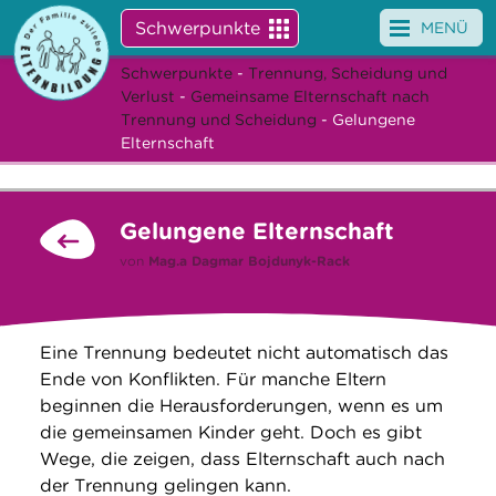
Schwerpunkte
MENÜ
Schwerpunkte
-
Trennung, Scheidung und
Angebote
Verlust
-
Gemeinsame Elternschaft nach
Trennung und Scheidung
- Gelungene
Veranstaltungen
Elternschaft
News
Gelungene Elternschaft
Service
von
Mag.a
Dagmar Bojdunyk-Rack
Über uns
Suche
Eine Trennung bedeutet nicht automatisch das
Ende von Konflikten. Für manche Eltern
beginnen die Herausforderungen, wenn es um
die gemeinsamen Kinder geht. Doch es gibt
Wege, die zeigen, dass Elternschaft auch nach
der Trennung gelingen kann.