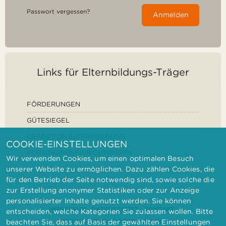
Passwort vergessen?
Anmelden
Links für Elternbildungs-Träger
FÖRDERUNGEN
GÜTESIEGEL
DEFINITION ELTERNBILDUNG
COOKIE-EINSTELLUNGEN
FORSCHUNGSEINRICHTUNGEN
Wir verwenden Cookies, um einen optimalen Besuch
unserer Website zu ermöglichen. Dazu zählen Cookies, die
für den Betrieb der Seite notwendig sind, sowie solche die
zur Erstellung anonymer Statistiken oder zur Anzeige
personalisierter Inhalte genutzt werden. Sie können
IMPRESSUM
DATENSCHUTZ
KONTAKT
entscheiden, welche Kategorien Sie zulassen wollen. Bitte
BARRIEREFREIHEITSERKLÄRUNG
beachten Sie, dass auf Basis der gewählten Einstellungen